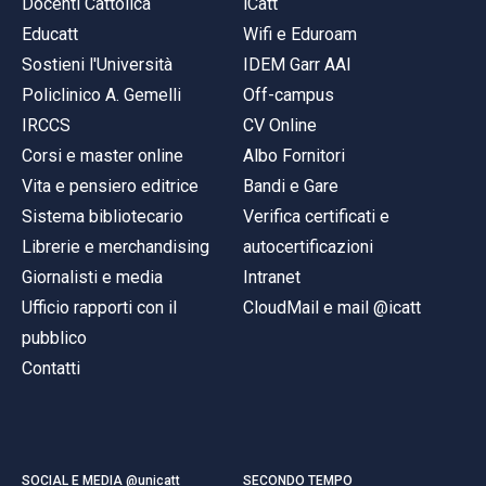
Docenti Cattolica
iCatt
Educatt
Wifi e Eduroam
Sostieni l'Università
IDEM Garr AAI
Policlinico A. Gemelli
Off-campus
IRCCS
CV Online
Corsi e master online
Albo Fornitori
Vita e pensiero editrice
Bandi e Gare
Sistema bibliotecario
Verifica certificati e
Librerie e merchandising
autocertificazioni
Giornalisti e media
Intranet
Ufficio rapporti con il
CloudMail e mail @icatt
pubblico
Contatti
SOCIAL E MEDIA @unicatt
SECONDO TEMPO