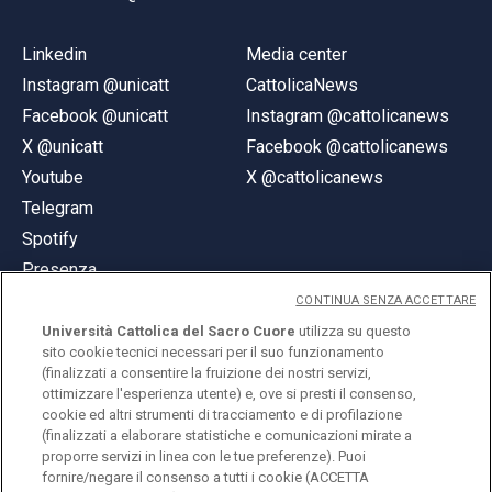
Linkedin
Media center
Instagram @unicatt
CattolicaNews
Facebook @unicatt
Instagram @cattolicanews
X @unicatt
Facebook @cattolicanews
Youtube
X @cattolicanews
Telegram
Spotify
Presenza
CONTINUA SENZA ACCETTARE
Università Cattolica del Sacro Cuore
utilizza su questo
sito cookie tecnici necessari per il suo funzionamento
(finalizzati a consentire la fruizione dei nostri servizi,
ottimizzare l'esperienza utente) e, ove si presti il consenso,
© Università Cattolica del Sacro Cuore
cookie ed altri strumenti di tracciamento e di profilazione
Largo A. Gemelli 1, 20123 Milano
(finalizzati a elaborare statistiche e comunicazioni mirate a
proporre servizi in linea con le tue preferenze). Puoi
PI 02133120150
fornire/negare il consenso a tutti i cookie (ACCETTA