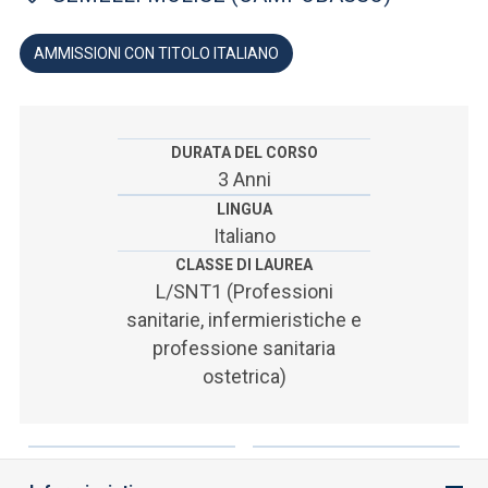
ACCEDI ALLA MAIL ICATT
AMMISSIONI CON TITOLO ITALIANO
SEI UN DOCENTE O UN MEMBRO DELLO STAFF
ACCEDI A CLOUDMAIL
DURATA DEL CORSO
3 Anni
LINGUA
Italiano
CLASSE DI LAUREA
L/SNT1 (Professioni
sanitarie, infermieristiche e
professione sanitaria
ostetrica)