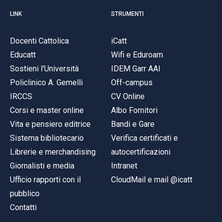
LINK
STRUMENTI
Docenti Cattolica
iCatt
Educatt
Wifi e Eduroam
Sostieni l'Università
IDEM Garr AAI
Policlinico A. Gemelli
Off-campus
IRCCS
CV Online
Corsi e master online
Albo Fornitori
Vita e pensiero editrice
Bandi e Gare
Sistema bibliotecario
Verifica certificati e
Librerie e merchandising
autocertificazioni
Giornalisti e media
Intranet
Ufficio rapporti con il
CloudMail e mail @icatt
pubblico
Contatti