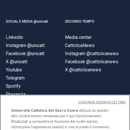
SOCIAL E MEDIA @unicatt
SECONDO TEMPO
Linkedin
Media center
Instagram @unicatt
CattolicaNews
Facebook @unicatt
Instagram @cattolicanews
X @unicatt
Facebook @cattolicanews
Youtube
X @cattolicanews
Telegram
Spotify
Presenza
CONTINUA SENZA ACCETTARE
Università Cattolica del Sacro Cuore
utilizza su questo
sito cookie tecnici necessari per il suo funzionamento
(finalizzati a consentire la fruizione dei nostri servizi,
ottimizzare l'esperienza utente) e, ove si presti il consenso,
© Università Cattolica del Sacro Cuore