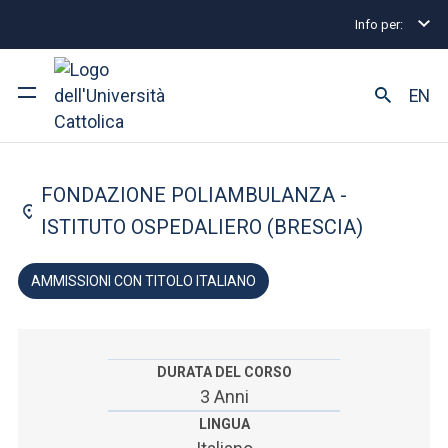
Info per:
Lauree triennali e a ciclo unico
Infermieristica
A
FACOLTÀ DI: MEDICINA E CHIRURGIA
EN
Infermieristica
Ateneo
FONDAZIONE POLIAMBULANZA -
Corsi di studio
ISTITUTO OSPEDALIERO (BRESCIA)
Ricerca
AMMISSIONI CON TITOLO ITALIANO
Facoltà e campus
DURATA DEL CORSO
3 Anni
SEI UNO STUDENTE ISCRITTO?
LINGUA