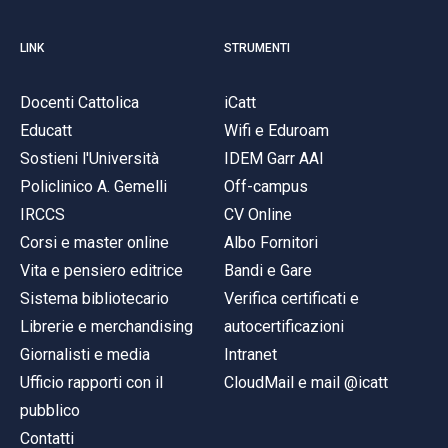
LINK
STRUMENTI
Docenti Cattolica
iCatt
Educatt
Wifi e Eduroam
Sostieni l'Università
IDEM Garr AAI
Policlinico A. Gemelli
Off-campus
IRCCS
CV Online
Corsi e master online
Albo Fornitori
Vita e pensiero editrice
Bandi e Gare
Sistema bibliotecario
Verifica certificati e
Librerie e merchandising
autocertificazioni
Giornalisti e media
Intranet
Ufficio rapporti con il
CloudMail e mail @icatt
pubblico
Contatti