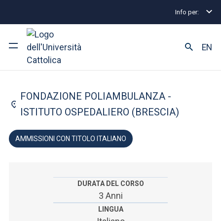
Info per:
Lauree triennali e a ciclo unico
Infermieristica
A
FACOLTÀ DI: MEDICINA E CHIRURGIA
EN
Infermieristica
Ateneo
FONDAZIONE POLIAMBULANZA -
Corsi di studio
ISTITUTO OSPEDALIERO (BRESCIA)
Ricerca
AMMISSIONI CON TITOLO ITALIANO
Facoltà e campus
DURATA DEL CORSO
3 Anni
SEI UNO STUDENTE ISCRITTO?
LINGUA