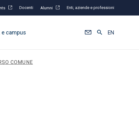
Docenti
Enti, aziende e professioni
nts
Alumni
à e campus
EN
ORSO COMUNE