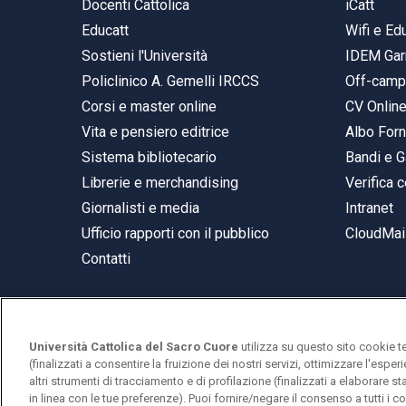
Docenti Cattolica
iCatt
Educatt
Wifi e E
Sostieni l'Università
IDEM Gar
Policlinico A. Gemelli IRCCS
Off-cam
Corsi e master online
CV Onlin
Vita e pensiero editrice
Albo Forn
Sistema bibliotecario
Bandi e G
Librerie e merchandising
Verifica c
Giornalisti e media
Intranet
Ufficio rapporti con il pubblico
CloudMail
Contatti
Università Cattolica del Sacro Cuore
utilizza su questo sito cookie t
© Università Cattolica del Sacro Cuore
(finalizzati a consentire la fruizione dei nostri servizi, ottimizzare l'espe
Largo A. Gemelli 1, 20123 Milano
altri strumenti di tracciamento e di profilazione (finalizzati a elaborare 
in linea con le tue preferenze). Puoi fornire/negare il consenso a tutti 