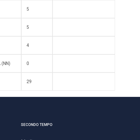
5
5
4
 (NN)
0
29
SECONDO TEMPO