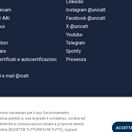
Linkedin
duroam
Instagram @unicatt
r AAI
Facebook @unicatt
pus
X @unicatt
e
Youtube
itori
Telegram
are
Spotify
ertificati e autocertificazioni
Presenza
 e mail @icatt
ecnici necessari per il suo funzionamento
rienza utente) e, ove si presti il consenso, cookie ed
statistiche e comunicazioni mirate a proporre servizi
ACCETTA
i cookie (ACCETTA TUTTI/RIFIUTA TUTTI), oppure