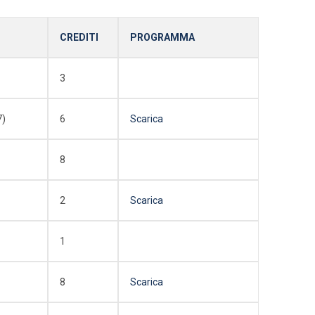
CREDITI
PROGRAMMA
3
7)
6
Scarica
8
2
Scarica
1
8
Scarica