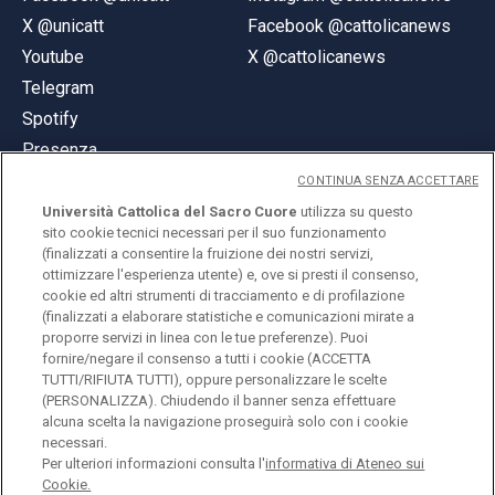
X @unicatt
Facebook @cattolicanews
Youtube
X @cattolicanews
Telegram
Spotify
Presenza
CONTINUA SENZA ACCETTARE
Università Cattolica del Sacro Cuore
utilizza su questo
sito cookie tecnici necessari per il suo funzionamento
(finalizzati a consentire la fruizione dei nostri servizi,
ottimizzare l'esperienza utente) e, ove si presti il consenso,
© Università Cattolica del Sacro Cuore
cookie ed altri strumenti di tracciamento e di profilazione
Largo A. Gemelli 1, 20123 Milano
(finalizzati a elaborare statistiche e comunicazioni mirate a
proporre servizi in linea con le tue preferenze). Puoi
PI 02133120150
fornire/negare il consenso a tutti i cookie (ACCETTA
TUTTI/RIFIUTA TUTTI), oppure personalizzare le scelte
(PERSONALIZZA). Chiudendo il banner senza effettuare
alcuna scelta la navigazione proseguirà solo con i cookie
ENGLISH
necessari.
Per ulteriori informazioni consulta l'
informativa di Ateneo sui
Cookie.