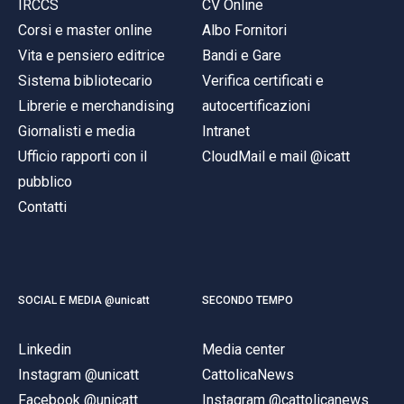
IRCCS
CV Online
Corsi e master online
Albo Fornitori
Vita e pensiero editrice
Bandi e Gare
Sistema bibliotecario
Verifica certificati e
Librerie e merchandising
autocertificazioni
Giornalisti e media
Intranet
Ufficio rapporti con il
CloudMail e mail @icatt
pubblico
Contatti
SOCIAL E MEDIA @unicatt
SECONDO TEMPO
Linkedin
Media center
Instagram @unicatt
CattolicaNews
Facebook @unicatt
Instagram @cattolicanews