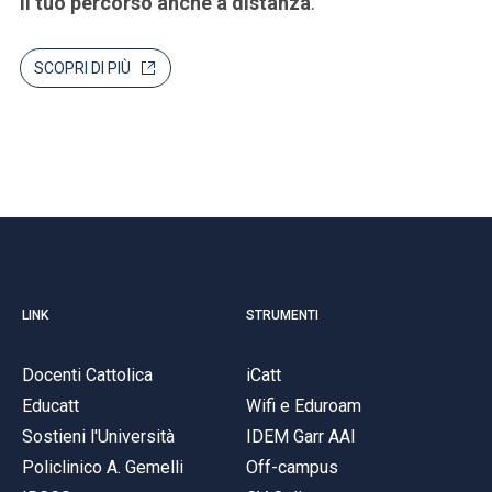
il tuo percorso anche a distanza
.
SCOPRI DI PIÙ
LINK
STRUMENTI
Docenti Cattolica
iCatt
Educatt
Wifi e Eduroam
Sostieni l'Università
IDEM Garr AAI
Policlinico A. Gemelli
Off-campus