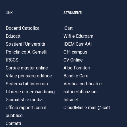
LINK
STRUMENTI
Docenti Cattolica
iCatt
Educatt
Wifi e Eduroam
Sostieni l'Università
IDEM Garr AAI
Policlinico A. Gemelli
Off-campus
IRCCS
CV Online
Corsi e master online
Albo Fornitori
Vita e pensiero editrice
Bandi e Gare
Sistema bibliotecario
Verifica certificati e
Librerie e merchandising
autocertificazioni
Giornalisti e media
Intranet
Ufficio rapporti con il
CloudMail e mail @icatt
pubblico
Contatti