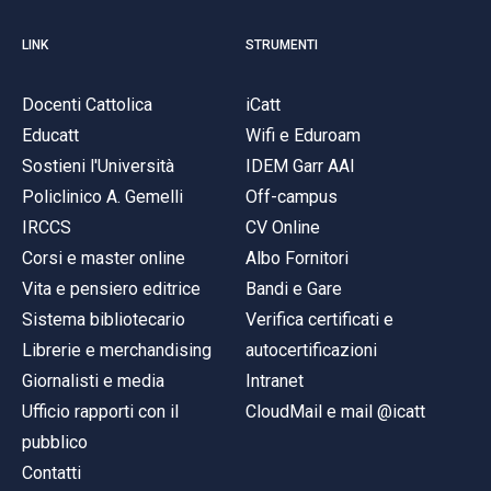
LINK
STRUMENTI
Docenti Cattolica
iCatt
Educatt
Wifi e Eduroam
Sostieni l'Università
IDEM Garr AAI
Policlinico A. Gemelli
Off-campus
IRCCS
CV Online
Corsi e master online
Albo Fornitori
Vita e pensiero editrice
Bandi e Gare
Sistema bibliotecario
Verifica certificati e
Librerie e merchandising
autocertificazioni
Giornalisti e media
Intranet
Ufficio rapporti con il
CloudMail e mail @icatt
pubblico
Contatti