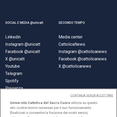
SOCIAL E MEDIA @unicatt
SECONDO TEMPO
Linkedin
Media center
Instagram @unicatt
CattolicaNews
Facebook @unicatt
Instagram @cattolicanews
X @unicatt
Facebook @cattolicanews
Youtube
X @cattolicanews
Telegram
Spotify
Presenza
CONTINUA SENZA ACCETTARE
Università Cattolica del Sacro Cuore
utilizza su questo
sito cookie tecnici necessari per il suo funzionamento
(finalizzati a consentire la fruizione dei nostri servizi,