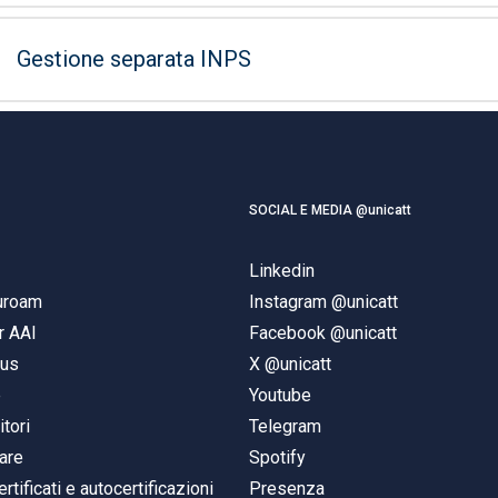
Gestione separata INPS
SOCIAL E MEDIA @unicatt
Linkedin
duroam
Instagram @unicatt
r AAI
Facebook @unicatt
pus
X @unicatt
e
Youtube
itori
Telegram
are
Spotify
ertificati e autocertificazioni
Presenza