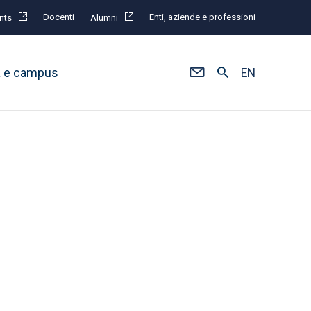
Docenti
Enti, aziende e professioni
nts
Alumni
à e campus
EN