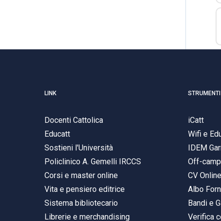
LINK
STRUMENTI
Docenti Cattolica
iCatt
Educatt
Wifi e E
Sostieni l'Università
IDEM Gar
Policlinico A. Gemelli IRCCS
Off-cam
Corsi e master online
CV Onlin
Vita e pensiero editrice
Albo Forn
Sistema bibliotecario
Bandi e G
Librerie e merchandising
Verifica c