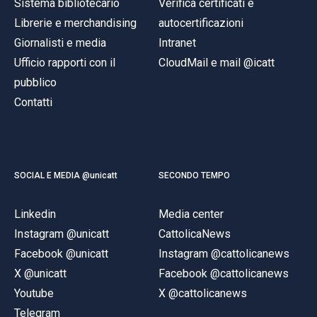
Sistema bibliotecario
Verifica certificati e
Librerie e merchandising
autocertificazioni
Giornalisti e media
Intranet
Ufficio rapporti con il
CloudMail e mail @icatt
pubblico
Contatti
SOCIAL E MEDIA @unicatt
SECONDO TEMPO
Linkedin
Media center
Instagram @unicatt
CattolicaNews
Facebook @unicatt
Instagram @cattolicanews
X @unicatt
Facebook @cattolicanews
Youtube
X @cattolicanews
Telegram