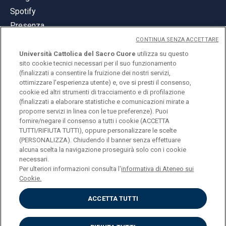
Spotify
Presenza
CONTINUA SENZA ACCETTARE
Università Cattolica del Sacro Cuore
utilizza su questo
sito cookie tecnici necessari per il suo funzionamento
(finalizzati a consentire la fruizione dei nostri servizi,
ottimizzare l'esperienza utente) e, ove si presti il consenso,
© Università Cattolica del Sacro Cuore
cookie ed altri strumenti di tracciamento e di profilazione
Largo A. Gemelli 1, 20123 Milano
(finalizzati a elaborare statistiche e comunicazioni mirate a
proporre servizi in linea con le tue preferenze). Puoi
PI 02133120150
fornire/negare il consenso a tutti i cookie (ACCETTA
TUTTI/RIFIUTA TUTTI), oppure personalizzare le scelte
(PERSONALIZZA). Chiudendo il banner senza effettuare
alcuna scelta la navigazione proseguirà solo con i cookie
ENGLISH
necessari.
Per ulteriori informazioni consulta l'
informativa di Ateneo sui
Cookie.
ACCETTA TUTTI
Privacy
Accessibilità
Cookies