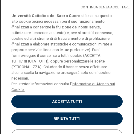
CONTINUA SENZA ACCETTARE
Università Cattolica del Sacro Cuore
utilizza su questo
sito cookie tecnici necessari per il suo funzionamento
(finalizzati a consentire la fruizione dei nostri servizi,
ottimizzare l'esperienza utente) e, ove si presti il consenso,
© Università Cattolica del Sacro Cuore
cookie ed altri strumenti di tracciamento e di profilazione
Largo A. Gemelli 1, 20123 Milano
(finalizzati a elaborare statistiche e comunicazioni mirate a
proporre servizi in linea con le tue preferenze). Puoi
PI 02133120150
fornire/negare il consenso a tutti i cookie (ACCETTA
TUTTI/RIFIUTA TUTTI), oppure personalizzare le scelte
(PERSONALIZZA). Chiudendo il banner senza effettuare
alcuna scelta la navigazione proseguirà solo con i cookie
ENGLISH
necessari.
Per ulteriori informazioni consulta l'
informativa di Ateneo sui
Cookie.
ACCETTA TUTTI
Privacy
Accessibilità
Cookies
RIFIUTA TUTTI
Impostazione Cookies