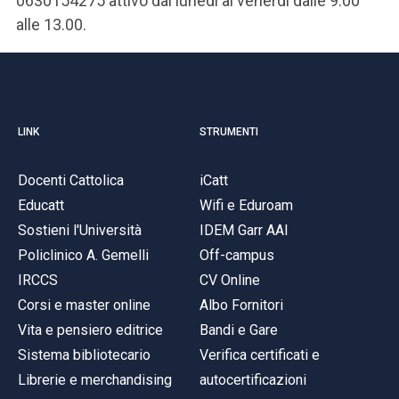
0630154275 attivo dal lunedì al venerdì dalle 9.00
alle 13.00.
LINK
STRUMENTI
Docenti Cattolica
iCatt
Educatt
Wifi e Eduroam
Sostieni l'Università
IDEM Garr AAI
Policlinico A. Gemelli
Off-campus
IRCCS
CV Online
Corsi e master online
Albo Fornitori
Vita e pensiero editrice
Bandi e Gare
Sistema bibliotecario
Verifica certificati e
Librerie e merchandising
autocertificazioni