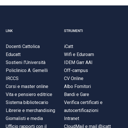
LINK
STRUMENTI
Docenti Cattolica
iCatt
Educatt
Wifi e Eduroam
Sostieni l'Università
IDEM Garr AAI
Policlinico A. Gemelli
Off-campus
IRCCS
CV Online
Corsi e master online
Albo Fornitori
Vita e pensiero editrice
Bandi e Gare
Sistema bibliotecario
Verifica certificati e
Librerie e merchandising
autocertificazioni
Giornalisti e media
Intranet
Ufficio rapporti con il
CloudMail e mail @icatt