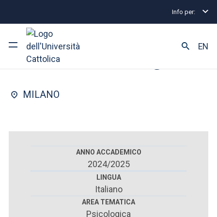
Info per:
Scuole di specializzazione
Milano
Neuropsicolo
FACOLTÀ DI : PSICOLOGIA
EN
Neuropsicologia
Ateneo
MILANO
Corsi di studio
Ricerca
Facoltà e campus
ANNO ACCADEMICO
2024/2025
LINGUA
Italiano
SEI UNO STUDENTE ISCRITTO?
AREA TEMATICA
Psicologica