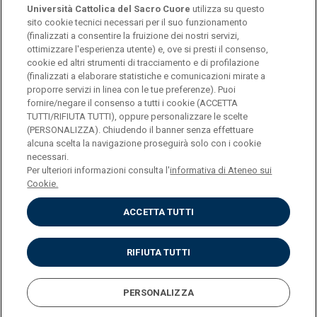
Università Cattolica del Sacro Cuore
utilizza su questo
sito cookie tecnici necessari per il suo funzionamento
(finalizzati a consentire la fruizione dei nostri servizi,
ottimizzare l'esperienza utente) e, ove si presti il consenso,
© Università Cattolica del Sacro Cuore
cookie ed altri strumenti di tracciamento e di profilazione
Largo A. Gemelli 1, 20123 Milano
(finalizzati a elaborare statistiche e comunicazioni mirate a
proporre servizi in linea con le tue preferenze). Puoi
PI 02133120150
fornire/negare il consenso a tutti i cookie (ACCETTA
TUTTI/RIFIUTA TUTTI), oppure personalizzare le scelte
(PERSONALIZZA). Chiudendo il banner senza effettuare
alcuna scelta la navigazione proseguirà solo con i cookie
ENGLISH
necessari.
Per ulteriori informazioni consulta l'
informativa di Ateneo sui
Cookie.
ACCETTA TUTTI
Privacy
Accessibilità
Cookies
RIFIUTA TUTTI
Impostazione Cookies
PERSONALIZZA