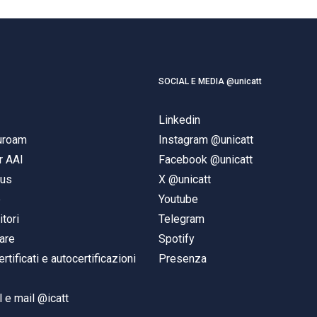
SOCIAL E MEDIA @unicatt
Linkedin
duroam
Instagram @unicatt
r AAI
Facebook @unicatt
pus
X @unicatt
e
Youtube
itori
Telegram
are
Spotify
ertificati e autocertificazioni
Presenza
 e mail @icatt