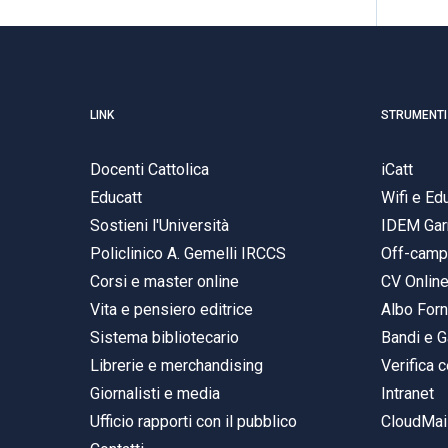
LINK
STRUMENTI
Docenti Cattolica
iCatt
Educatt
Wifi e E
Sostieni l'Università
IDEM Gar
Policlinico A. Gemelli IRCCS
Off-cam
Corsi e master online
CV Onlin
Vita e pensiero editrice
Albo Forn
Sistema bibliotecario
Bandi e G
Librerie e merchandising
Verifica c
Giornalisti e media
Intranet
Ufficio rapporti con il pubblico
CloudMail