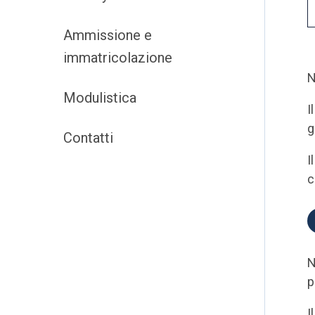
Ammissione e
immatricolazione
N
Modulistica
I
g
Contatti
I
c
N
p
I