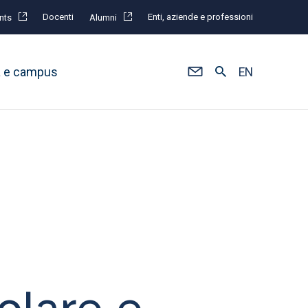
Docenti
Enti, aziende e professioni
nts
Alumni
à e campus
EN
olare e