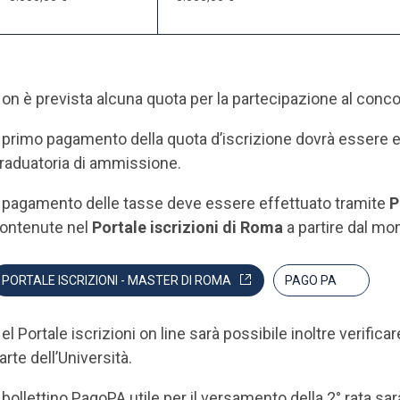
on è prevista alcuna quota per la partecipazione al conc
l primo pagamento della quota d’iscrizione dovrà essere e
raduatoria di ammissione.
l pagamento delle tasse deve essere effettuato tramite
P
ontenute nel
Portale iscrizioni di Roma
a partire dal 
PORTALE ISCRIZIONI - MASTER DI ROMA
PAGO PA
el Portale iscrizioni on line sarà possibile inoltre verifica
arte dell’Università.
l bollettino PagoPA utile per il versamento della 2° rata sa