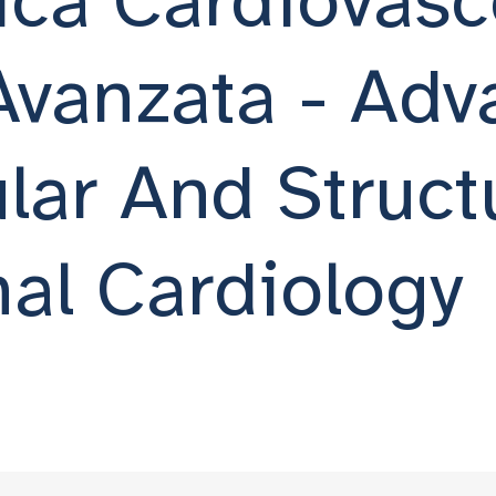
 Avanzata - Ad
lar And Struct
nal Cardiology