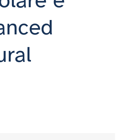
vanced
ural