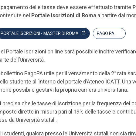
l pagamento delle tasse deve essere effettuato tramite
P
ontenute nel
Portale iscrizioni di Roma
a partire dal 
PORTALE ISCRIZIONI - MASTER DI ROMA
PAGO PA
el Portale iscrizioni on line sarà possibile inoltre verifica
arte dell’Università.
l bollettino PagoPA utile per il versamento della 2° rata sa
ello studente all’interno del portale d’Ateneo
ICATT
. Una v
nche possibile gestirvi la propria carriera universitaria.
i precisa che le tasse di iscrizione per la frequenza dei cor
mposte dirette in misura pari al 19% delle tasse e contrib
ese da Università statali.
li studenti, qualora presso le Università statali non sia 