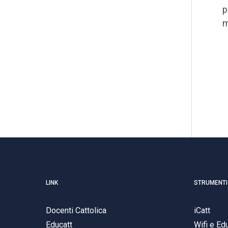
p
m
LINK
STRUMENTI
Docenti Cattolica
iCatt
Educatt
Wifi e E