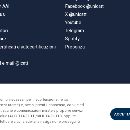
r AAI
Facebook @unicatt
pus
X @unicatt
e
Youtube
itori
Telegram
are
Spotify
ertificati e autocertificazioni
Presenza
 e mail @icatt
ecnici necessari per il suo funzionamento
rienza utente) e, ove si presti il consenso, cookie ed
statistiche e comunicazioni mirate a proporre servizi
ACCETTA
i cookie (ACCETTA TUTTI/RIFIUTA TUTTI), oppure
ettuare alcuna scelta la navigazione proseguirà