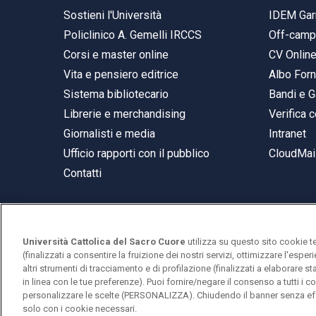
Sostieni l'Università
IDEM Gar
Policlinico A. Gemelli IRCCS
Off-cam
Corsi e master online
CV Onlin
Vita e pensiero editrice
Albo Forn
Sistema bibliotecario
Bandi e G
Librerie e merchandising
Verifica c
Giornalisti e media
Intranet
Ufficio rapporti con il pubblico
CloudMail
Contatti
Università Cattolica del Sacro Cuore
utilizza su questo sito cookie t
© Università Cattolica del Sacro Cuore
(finalizzati a consentire la fruizione dei nostri servizi, ottimizzare l'espe
Largo A. Gemelli 1, 20123 Milano
altri strumenti di tracciamento e di profilazione (finalizzati a elaborare 
in linea con le tue preferenze). Puoi fornire/negare il consenso a tutti 
PI 02133120150
personalizzare le scelte (PERSONALIZZA). Chiudendo il banner senza eff
solo con i cookie necessari.