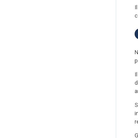
I
c
N
p
I
d
a
S
i
r
G