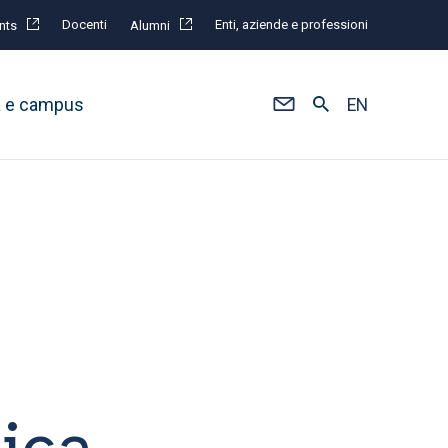
Docenti
Enti, aziende e professioni
nts
Alumni
à e campus
EN
tica