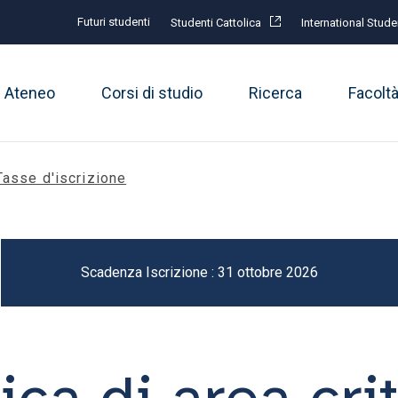
Futuri studenti
Studenti Cattolica
International Stude
Ateneo
Corsi di studio
Ricerca
Facolt
Tasse d'iscrizione
Scadenza Iscrizione : 31 ottobre 2026
ica di area cri