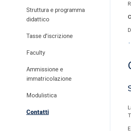
R
Struttura e programma
C
didattico
D
Tasse d'iscrizione
Faculty
Ammissione e
immatricolazione
Modulistica
L
Contatti
T
E