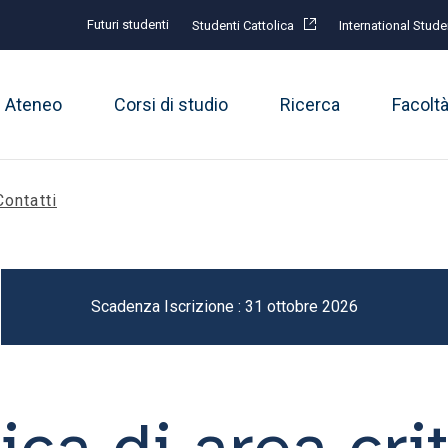
Futuri studenti
Studenti Cattolica
International Stude
Ateneo
Corsi di studio
Ricerca
Facolt
Contatti
Scadenza Iscrizione : 31 ottobre 2026
ica di area cri