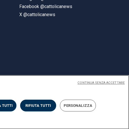
Facebook @cattolicanews
X @cattolicanews
CONTINUA SENZA ACCETTARE
ENGLISH
 TUTTI
RIFIUTA TUTTI
PERSONALIZZA
Privacy
Accessibilità
Cookies
Impostazione Cookies