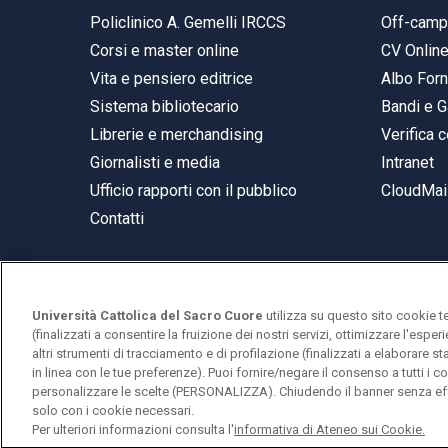
Policlinico A. Gemelli IRCCS
Off-cam
Corsi e master online
CV Onlin
Vita e pensiero editrice
Albo Forn
Sistema bibliotecario
Bandi e G
Librerie e merchandising
Verifica c
Giornalisti e media
Intranet
Ufficio rapporti con il pubblico
CloudMail
Contatti
Università Cattolica del Sacro Cuore
utilizza su questo sito cookie t
© Università Cattolica del Sacro Cuore
(finalizzati a consentire la fruizione dei nostri servizi, ottimizzare l'espe
Largo A. Gemelli 1, 20123 Milano
altri strumenti di tracciamento e di profilazione (finalizzati a elaborare 
in linea con le tue preferenze). Puoi fornire/negare il consenso a tutti 
PI 02133120150
personalizzare le scelte (PERSONALIZZA). Chiudendo il banner senza eff
solo con i cookie necessari.
Per ulteriori informazioni consulta l'
informativa di Ateneo sui Cookie.