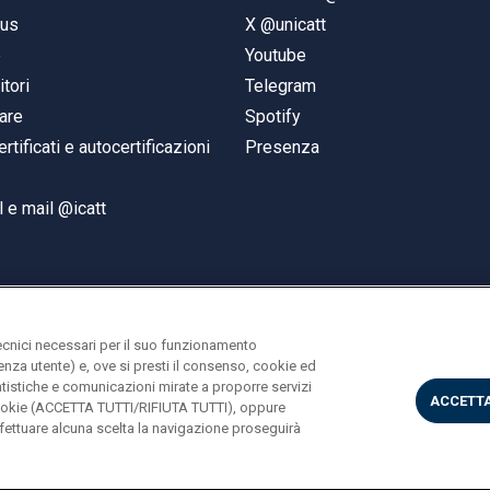
pus
X @unicatt
e
Youtube
itori
Telegram
are
Spotify
ertificati e autocertificazioni
Presenza
 e mail @icatt
ecnici necessari per il suo funzionamento
rienza utente) e, ove si presti il consenso, cookie ed
statistiche e comunicazioni mirate a proporre servizi
ACCETTA
i cookie (ACCETTA TUTTI/RIFIUTA TUTTI), oppure
ettuare alcuna scelta la navigazione proseguirà