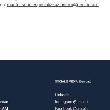
ec:
master.scuolespecializzazioni-rm@pec.ucsc.it
SOCIAL E MEDIA @unicatt
Linkedin
duroam
Instagram @unicatt
r AAI
Facebook @unicatt