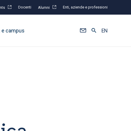
Docenti
Enti, aziende e professioni
nts
Alumni
à e campus
EN
tica