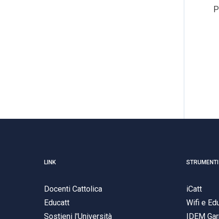
P
LINK
STRUMENTI
Docenti Cattolica
iCatt
Educatt
Wifi e E
Sostieni l'Università
IDEM Gar