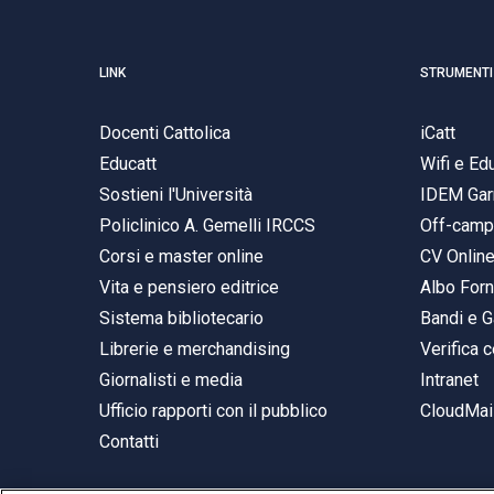
LINK
STRUMENTI
Docenti Cattolica
iCatt
Educatt
Wifi e E
Sostieni l'Università
IDEM Gar
Policlinico A. Gemelli IRCCS
Off-cam
Corsi e master online
CV Onlin
Vita e pensiero editrice
Albo Forn
Sistema bibliotecario
Bandi e G
Librerie e merchandising
Verifica c
Giornalisti e media
Intranet
Ufficio rapporti con il pubblico
CloudMail
Contatti