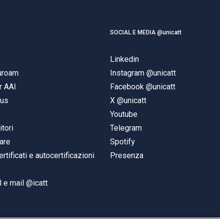
SOCIAL E MEDIA @unicatt
Linkedin
duroam
Instagram @unicatt
r AAI
Facebook @unicatt
pus
X @unicatt
e
Youtube
itori
Telegram
are
Spotify
ertificati e autocertificazioni
Presenza
 e mail @icatt