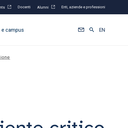
Docenti
Enti, aziende e professioni
nts
Alumni
à e campus
EN
zione
ente critico