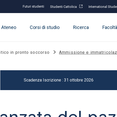
Futuri studenti
Studenti Cattolica
International Stude
Ateneo
Corsi di studio
Ricerca
Facolt
itico in pronto soccorso
Ammissione e immatricola
Scadenza Iscrizione : 31 ottobre 2026
anzata del pazi