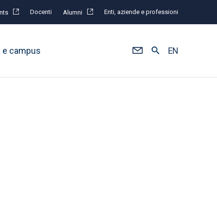
Docenti
Enti, aziende e professioni
nts
Alumni
à e campus
EN