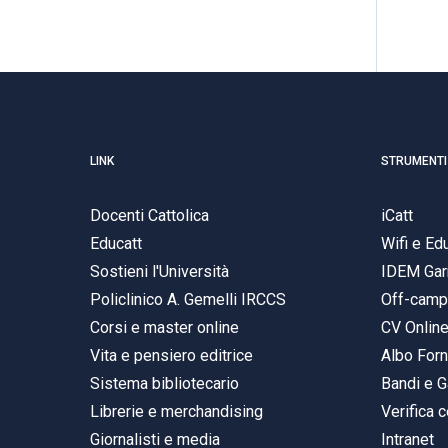
LINK
STRUMENTI
Docenti Cattolica
iCatt
Educatt
Wifi e E
Sostieni l'Università
IDEM Gar
Policlinico A. Gemelli IRCCS
Off-cam
Corsi e master online
CV Onlin
Vita e pensiero editrice
Albo Forn
Sistema bibliotecario
Bandi e G
Librerie e merchandising
Verifica c
Giornalisti e media
Intranet