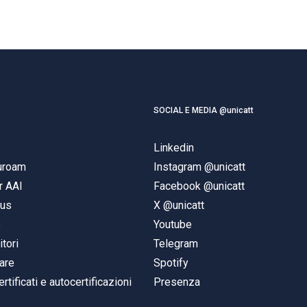
SOCIAL E MEDIA @unicatt
Linkedin
duroam
Instagram @unicatt
r AAI
Facebook @unicatt
pus
X @unicatt
e
Youtube
itori
Telegram
are
Spotify
ertificati e autocertificazioni
Presenza