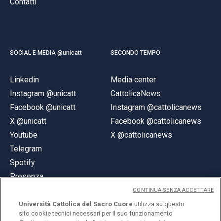
Contatti
SOCIAL E MEDIA @unicatt
SECONDO TEMPO
Linkedin
Media center
Instagram @unicatt
CattolicaNews
Facebook @unicatt
Instagram @cattolicanews
X @unicatt
Facebook @cattolicanews
Youtube
X @cattolicanews
Telegram
Spotify
Presenza
CONTINUA SENZA ACCETTARE
Università Cattolica del Sacro Cuore
utilizza su questo
sito cookie tecnici necessari per il suo funzionamento