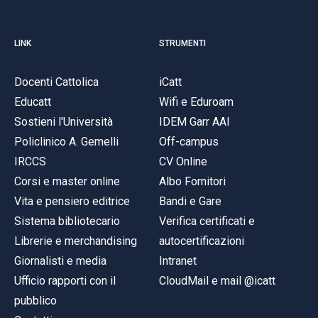
LINK
STRUMENTI
Docenti Cattolica
iCatt
Educatt
Wifi e Eduroam
Sostieni l'Università
IDEM Garr AAI
Policlinico A. Gemelli
Off-campus
IRCCS
CV Online
Corsi e master online
Albo Fornitori
Vita e pensiero editrice
Bandi e Gare
Sistema bibliotecario
Verifica certificati e
Librerie e merchandising
autocertificazioni
Giornalisti e media
Intranet
Ufficio rapporti con il
CloudMail e mail @icatt
pubblico