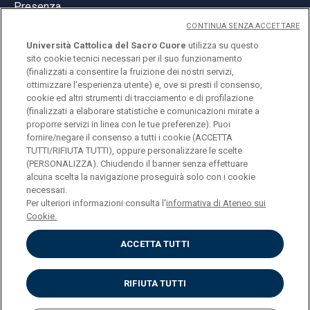
Presenza
CONTINUA SENZA ACCETTARE
Università Cattolica del Sacro Cuore
utilizza su questo
sito cookie tecnici necessari per il suo funzionamento
(finalizzati a consentire la fruizione dei nostri servizi,
ottimizzare l'esperienza utente) e, ove si presti il consenso,
© Università Cattolica del Sacro Cuore
cookie ed altri strumenti di tracciamento e di profilazione
Largo A. Gemelli 1, 20123 Milano
(finalizzati a elaborare statistiche e comunicazioni mirate a
proporre servizi in linea con le tue preferenze). Puoi
PI 02133120150
fornire/negare il consenso a tutti i cookie (ACCETTA
TUTTI/RIFIUTA TUTTI), oppure personalizzare le scelte
(PERSONALIZZA). Chiudendo il banner senza effettuare
alcuna scelta la navigazione proseguirà solo con i cookie
ENGLISH
necessari.
Per ulteriori informazioni consulta l'
informativa di Ateneo sui
Cookie.
ACCETTA TUTTI
Privacy
Accessibilità
Cookies
RIFIUTA TUTTI
Impostazione Cookies