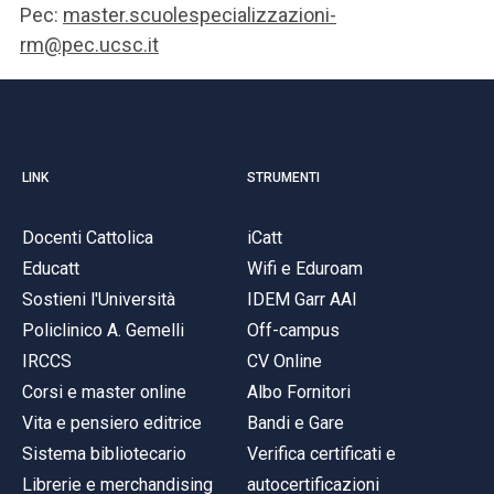
Pec:
master.scuolespecializzazioni-
rm@pec.ucsc.it
LINK
STRUMENTI
Docenti Cattolica
iCatt
Educatt
Wifi e Eduroam
Sostieni l'Università
IDEM Garr AAI
Policlinico A. Gemelli
Off-campus
IRCCS
CV Online
Corsi e master online
Albo Fornitori
Vita e pensiero editrice
Bandi e Gare
Sistema bibliotecario
Verifica certificati e
Librerie e merchandising
autocertificazioni