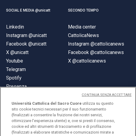
SOCIAL E MEDIA @unicatt
SECONDO TEMPO
Linkedin
Media center
Instagram @unicatt
CattolicaNews
Facebook @unicatt
Instagram @cattolicanews
X @unicatt
Facebook @cattolicanews
Youtube
X @cattolicanews
Telegram
Spotify
Presenza
CONTINUA SENZA ACCETTARE
Università Cattolica del Sacro Cuore
utilizza su questo
sito cookie tecnici necessari per il suo funzionamento
(finalizzati a consentire la fruizione dei nostri servizi,
ottimizzare l'esperienza utente) e, ove si presti il consenso,
© Università Cattolica del Sacro Cuore
cookie ed altri strumenti di tracciamento e di profilazione
Largo A. Gemelli 1, 20123 Milano
(finalizzati a elaborare statistiche e comunicazioni mirate a