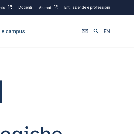
Docenti
Enti, aziende e professioni
nts
Alumni
à e campus
EN
gogiche