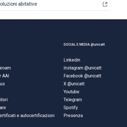
oluzioni abitative
SOCIAL E MEDIA @unicatt
Linkedin
duroam
Instagram @unicatt
r AAI
Facebook @unicatt
pus
X @unicatt
e
Youtube
itori
Telegram
are
Spotify
ertificati e autocertificazioni
Presenza