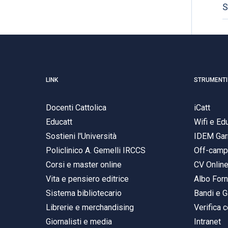
S
LINK
STRUMENTI
Docenti Cattolica
iCatt
Educatt
Wifi e E
Sostieni l'Università
IDEM Gar
Policlinico A. Gemelli IRCCS
Off-cam
Corsi e master online
CV Onlin
Vita e pensiero editrice
Albo Forn
Sistema bibliotecario
Bandi e G
Librerie e merchandising
Verifica c
Giornalisti e media
Intranet