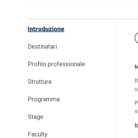
Introduzione
Destinatari
Profilo professionale
M
D
Struttura
u
Programma
P
s
Stage
I
Faculty