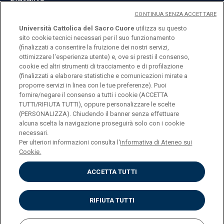
Presenza
CONTINUA SENZA ACCETTARE
Università Cattolica del Sacro Cuore
utilizza su questo
sito cookie tecnici necessari per il suo funzionamento
(finalizzati a consentire la fruizione dei nostri servizi,
ottimizzare l'esperienza utente) e, ove si presti il consenso,
© Università Cattolica del Sacro Cuore
cookie ed altri strumenti di tracciamento e di profilazione
Largo A. Gemelli 1, 20123 Milano
(finalizzati a elaborare statistiche e comunicazioni mirate a
proporre servizi in linea con le tue preferenze). Puoi
PI 02133120150
fornire/negare il consenso a tutti i cookie (ACCETTA
TUTTI/RIFIUTA TUTTI), oppure personalizzare le scelte
(PERSONALIZZA). Chiudendo il banner senza effettuare
alcuna scelta la navigazione proseguirà solo con i cookie
ENGLISH
necessari.
Per ulteriori informazioni consulta l'
informativa di Ateneo sui
Cookie.
ACCETTA TUTTI
Privacy
Accessibilità
Cookies
RIFIUTA TUTTI
Impostazione Cookies