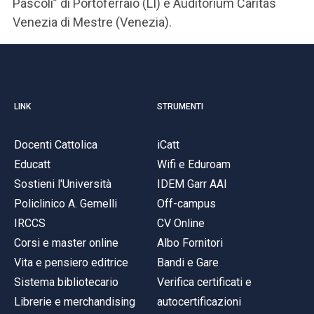
Pascoli” di Portoferraio (LI) e Auditorium Caritas
Venezia di Mestre (Venezia).
LINK
STRUMENTI
Docenti Cattolica
iCatt
Educatt
Wifi e Eduroam
Sostieni l'Università
IDEM Garr AAI
Policlinico A. Gemelli
Off-campus
IRCCS
CV Online
Corsi e master online
Albo Fornitori
Vita e pensiero editrice
Bandi e Gare
Sistema bibliotecario
Verifica certificati e
Librerie e merchandising
autocertificazioni