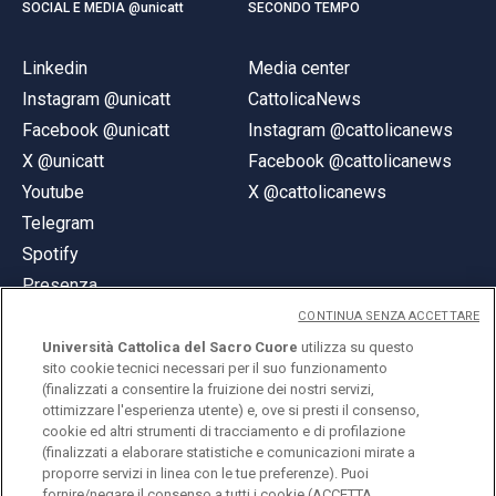
SOCIAL E MEDIA @unicatt
SECONDO TEMPO
Linkedin
Media center
Instagram @unicatt
CattolicaNews
Facebook @unicatt
Instagram @cattolicanews
X @unicatt
Facebook @cattolicanews
Youtube
X @cattolicanews
Telegram
Spotify
Presenza
CONTINUA SENZA ACCETTARE
Università Cattolica del Sacro Cuore
utilizza su questo
sito cookie tecnici necessari per il suo funzionamento
(finalizzati a consentire la fruizione dei nostri servizi,
ottimizzare l'esperienza utente) e, ove si presti il consenso,
© Università Cattolica del Sacro Cuore
cookie ed altri strumenti di tracciamento e di profilazione
Largo A. Gemelli 1, 20123 Milano
(finalizzati a elaborare statistiche e comunicazioni mirate a
proporre servizi in linea con le tue preferenze). Puoi
PI 02133120150
fornire/negare il consenso a tutti i cookie (ACCETTA