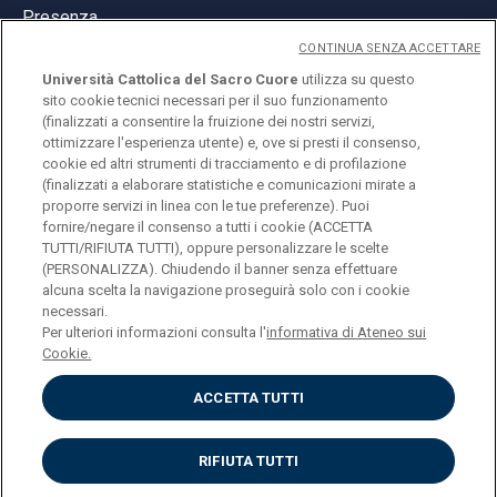
Presenza
CONTINUA SENZA ACCETTARE
Università Cattolica del Sacro Cuore
utilizza su questo
sito cookie tecnici necessari per il suo funzionamento
(finalizzati a consentire la fruizione dei nostri servizi,
ottimizzare l'esperienza utente) e, ove si presti il consenso,
© Università Cattolica del Sacro Cuore
cookie ed altri strumenti di tracciamento e di profilazione
Largo A. Gemelli 1, 20123 Milano
(finalizzati a elaborare statistiche e comunicazioni mirate a
proporre servizi in linea con le tue preferenze). Puoi
PI 02133120150
fornire/negare il consenso a tutti i cookie (ACCETTA
TUTTI/RIFIUTA TUTTI), oppure personalizzare le scelte
(PERSONALIZZA). Chiudendo il banner senza effettuare
alcuna scelta la navigazione proseguirà solo con i cookie
ENGLISH
necessari.
Per ulteriori informazioni consulta l'
informativa di Ateneo sui
Cookie.
ACCETTA TUTTI
Privacy
Accessibilità
Cookies
RIFIUTA TUTTI
Impostazione Cookies