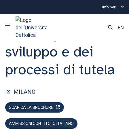
Info per:
Lauree magistrali
Psicologia dello sviluppo e dei p
FACOLTÀ DI: PSICOLOGIA
EN
Psicologia dello
sviluppo e dei
Ateneo
Corsi di studio
processi di tutela
Ricerca
Facoltà e campus
MILANO
SCARICA LA BROCHURE
SEI UNO STUDENTE ISCRITTO?
AMMISSIONI CON TITOLO ITALIANO