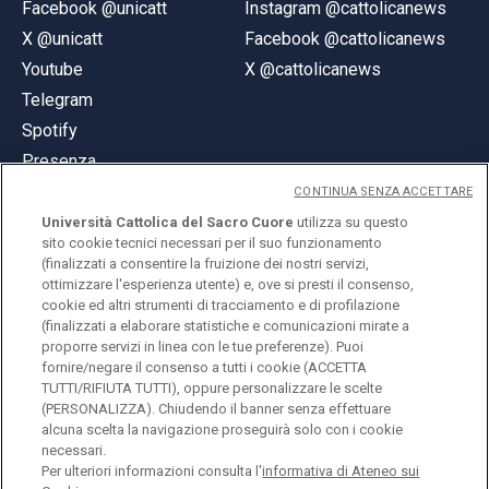
Facebook @unicatt
Instagram @cattolicanews
X @unicatt
Facebook @cattolicanews
Youtube
X @cattolicanews
Telegram
Spotify
Presenza
CONTINUA SENZA ACCETTARE
Università Cattolica del Sacro Cuore
utilizza su questo
sito cookie tecnici necessari per il suo funzionamento
(finalizzati a consentire la fruizione dei nostri servizi,
ottimizzare l'esperienza utente) e, ove si presti il consenso,
© Università Cattolica del Sacro Cuore
cookie ed altri strumenti di tracciamento e di profilazione
Largo A. Gemelli 1, 20123 Milano
(finalizzati a elaborare statistiche e comunicazioni mirate a
proporre servizi in linea con le tue preferenze). Puoi
PI 02133120150
fornire/negare il consenso a tutti i cookie (ACCETTA
TUTTI/RIFIUTA TUTTI), oppure personalizzare le scelte
(PERSONALIZZA). Chiudendo il banner senza effettuare
alcuna scelta la navigazione proseguirà solo con i cookie
ENGLISH
necessari.
Per ulteriori informazioni consulta l'
informativa di Ateneo sui