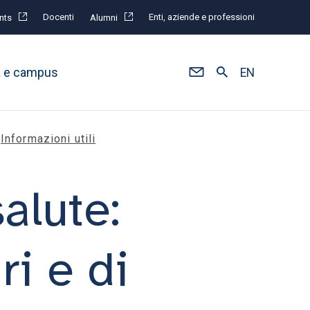
Docenti
Enti, aziende e professioni
nts
Alumni
à e campus
EN
Informazioni utili
alute:
ri e di