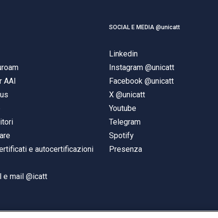
SOCIAL E MEDIA @unicatt
Linkedin
duroam
Instagram @unicatt
r AAI
Facebook @unicatt
pus
X @unicatt
e
Youtube
itori
Telegram
are
Spotify
ertificati e autocertificazioni
Presenza
 e mail @icatt