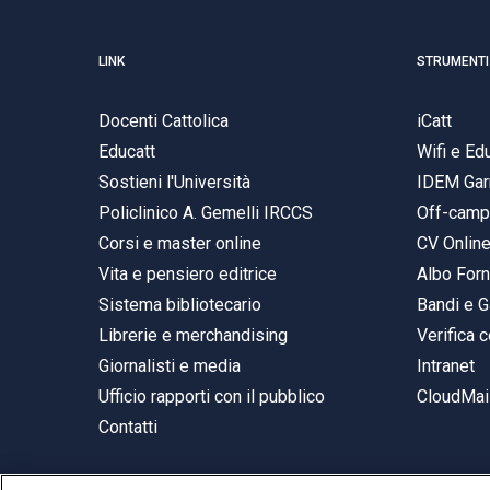
LINK
STRUMENTI
Docenti Cattolica
iCatt
Educatt
Wifi e E
Sostieni l'Università
IDEM Gar
Policlinico A. Gemelli IRCCS
Off-cam
Corsi e master online
CV Onlin
Vita e pensiero editrice
Albo Forn
Sistema bibliotecario
Bandi e G
Librerie e merchandising
Verifica c
Giornalisti e media
Intranet
Ufficio rapporti con il pubblico
CloudMail
Contatti