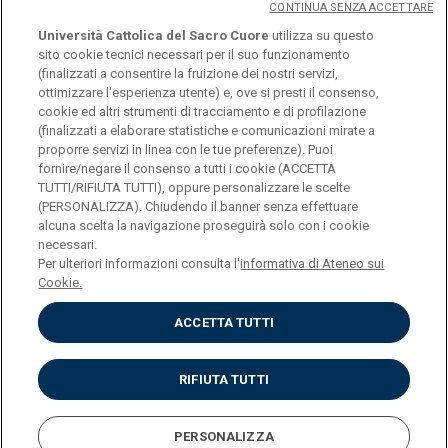
CONTINUA SENZA ACCETTARE
Università Cattolica del Sacro Cuore
utilizza su questo
sito cookie tecnici necessari per il suo funzionamento
(finalizzati a consentire la fruizione dei nostri servizi,
ottimizzare l'esperienza utente) e, ove si presti il consenso,
© Università Cattolica del Sacro Cuore
cookie ed altri strumenti di tracciamento e di profilazione
Largo A. Gemelli 1, 20123 Milano
(finalizzati a elaborare statistiche e comunicazioni mirate a
proporre servizi in linea con le tue preferenze). Puoi
PI 02133120150
fornire/negare il consenso a tutti i cookie (ACCETTA
TUTTI/RIFIUTA TUTTI), oppure personalizzare le scelte
(PERSONALIZZA). Chiudendo il banner senza effettuare
alcuna scelta la navigazione proseguirà solo con i cookie
ENGLISH
necessari.
Per ulteriori informazioni consulta l'
informativa di Ateneo sui
Cookie.
ACCETTA TUTTI
Privacy
Accessibilità
Cookies
RIFIUTA TUTTI
Impostazione Cookies
PERSONALIZZA