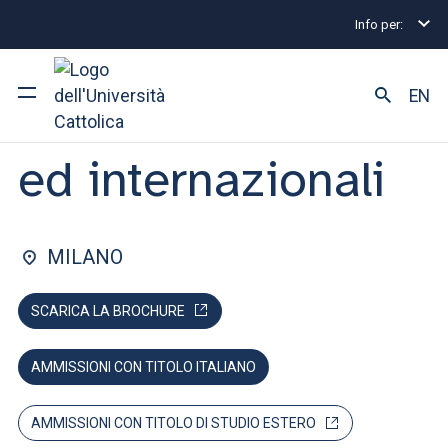
Info per:
Home
Lauree magistrali
Politiche europee ed in
FACOLTÀ DI: SCIENZE POLITICHE E SOCIALI
EN
Politiche europee
ed internazionali
Ateneo
Corsi di studio
MILANO
Ricerca
SCARICA LA BROCHURE
Facoltà e campus
AMMISSIONI CON TITOLO ITALIANO
SEI UNO STUDENTE ISCRITTO?
AMMISSIONI CON TITOLO DI STUDIO ESTERO