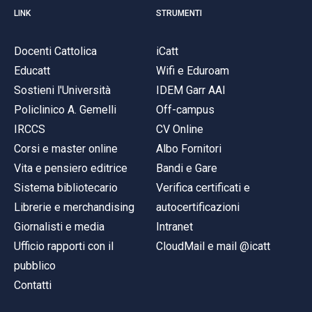
LINK
STRUMENTI
Docenti Cattolica
iCatt
Educatt
Wifi e Eduroam
Sostieni l'Università
IDEM Garr AAI
Policlinico A. Gemelli
Off-campus
IRCCS
CV Online
Corsi e master online
Albo Fornitori
Vita e pensiero editrice
Bandi e Gare
Sistema bibliotecario
Verifica certificati e
Librerie e merchandising
autocertificazioni
Giornalisti e media
Intranet
Ufficio rapporti con il
CloudMail e mail @icatt
pubblico
Contatti