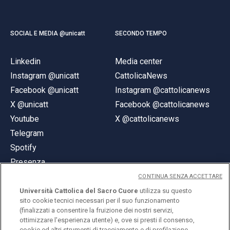
SOCIAL E MEDIA @unicatt
SECONDO TEMPO
Linkedin
Media center
Instagram @unicatt
CattolicaNews
Facebook @unicatt
Instagram @cattolicanews
X @unicatt
Facebook @cattolicanews
Youtube
X @cattolicanews
Telegram
Spotify
Presenza
CONTINUA SENZA ACCETTARE
Università Cattolica del Sacro Cuore
utilizza su questo
sito cookie tecnici necessari per il suo funzionamento
(finalizzati a consentire la fruizione dei nostri servizi,
ottimizzare l'esperienza utente) e, ove si presti il consenso,
© Università Cattolica del Sacro Cuore
cookie ed altri strumenti di tracciamento e di profilazione