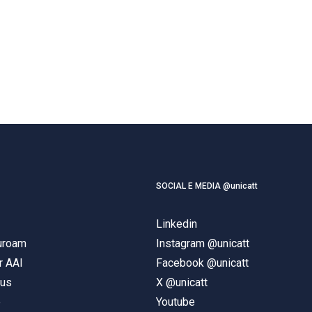
SOCIAL E MEDIA @unicatt
Linkedin
duroam
Instagram @unicatt
r AAI
Facebook @unicatt
pus
X @unicatt
e
Youtube