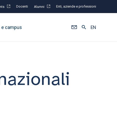
Docenti
Enti, aziende e professioni
nts
Alumni
à e campus
EN
nazionali