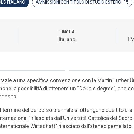
OLO ITALIANO
AMMISSIONI CON TITOLO DI STUDIO ESTERO
LINGUA
Italiano
LM
razie a una specifica convenzione con la Martin Luther Un
nche la possibilità di ottenere un “Double degree”, che c
edesca.
l termine del percorso biennale si ottengono due titoli: la
nternazionali” rilasciata dall’Università Cattolica del Sac
nternationale Wirtschaft" rilasciato dall’ateneo gemellato.