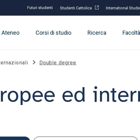
Futuri studenti
Studenti Cattolica
International Stude
Ateneo
Corsi di studio
Ricerca
Facolt
ternazionali
Double degree
uropee ed inter