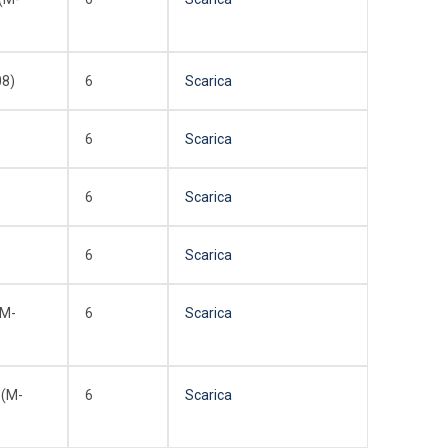
08)
6
Scarica
6
Scarica
6
Scarica
6
Scarica
(M-
6
Scarica
(M-
6
Scarica