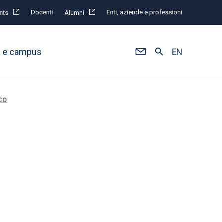
Docenti
Enti, aziende e professioni
nts
Alumni
à e campus
EN
co