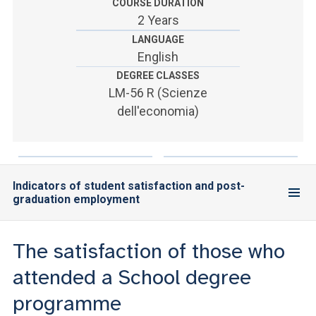
ACCEDI ALLA MAIL ICATT
COURSE DURATION
2 Years
SEI UN DOCENTE O UN MEMBRO DELLO STAFF
LANGUAGE
English
ACCEDI A CLOUDMAIL
DEGREE CLASSES
LM-56 R (Scienze
dell'economia)
Indicators of student satisfaction and post-
graduation employment
The satisfaction of those who
attended a School degree
programme