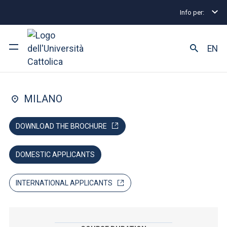
Info per:
Home
Lauree magistrali
Economics
Indicator
FACULTY OF: ECONOMIA
EN
Economics
Ateneo
MILANO
Corsi di studio
DOWNLOAD THE BROCHURE
Ricerca
DOMESTIC APPLICANTS
Facoltà e campus
INTERNATIONAL APPLICANTS
SEI UNO STUDENTE ISCRITTO?