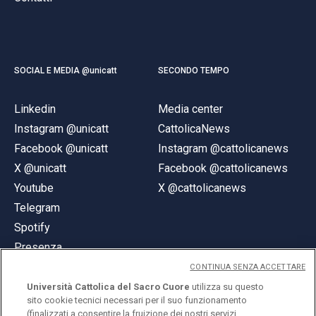
SOCIAL E MEDIA @unicatt
SECONDO TEMPO
Linkedin
Media center
Instagram @unicatt
CattolicaNews
Facebook @unicatt
Instagram @cattolicanews
X @unicatt
Facebook @cattolicanews
Youtube
X @cattolicanews
Telegram
Spotify
Presenza
CONTINUA SENZA ACCETTARE
Università Cattolica del Sacro Cuore
utilizza su questo
sito cookie tecnici necessari per il suo funzionamento
(finalizzati a consentire la fruizione dei nostri servizi,