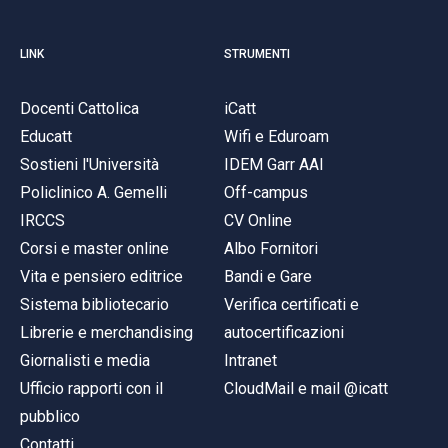
LINK
STRUMENTI
Docenti Cattolica
iCatt
Educatt
Wifi e Eduroam
Sostieni l'Università
IDEM Garr AAI
Policlinico A. Gemelli
Off-campus
IRCCS
CV Online
Corsi e master online
Albo Fornitori
Vita e pensiero editrice
Bandi e Gare
Sistema bibliotecario
Verifica certificati e
Librerie e merchandising
autocertificazioni
Giornalisti e media
Intranet
Ufficio rapporti con il
CloudMail e mail @icatt
pubblico
Contatti