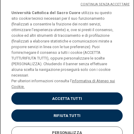
CONTINUA SENZA ACCETTARE
Università Cattolica del Sacro Cuore
utilizza su questo
sito cookie tecnici necessari per il suo funzionamento
(finalizzati a consentire la fruizione dei nostri servizi,
ottimizzare l'esperienza utente) e, ove si presti il consenso,
© Università Cattolica del Sacro Cuore
cookie ed altri strumenti di tracciamento e di profilazione
Largo A. Gemelli 1, 20123 Milano
(finalizzati a elaborare statistiche e comunicazioni mirate a
proporre servizi in linea con le tue preferenze). Puoi
PI 02133120150
fornire/negare il consenso a tutti i cookie (ACCETTA
TUTTI/RIFIUTA TUTTI), oppure personalizzare le scelte
(PERSONALIZZA). Chiudendo il banner senza effettuare
alcuna scelta la navigazione proseguirà solo con i cookie
ENGLISH
necessari.
Per ulteriori informazioni consulta l'
informativa di Ateneo sui
Cookie.
ACCETTA TUTTI
Privacy
Accessibilità
Cookies
RIFIUTA TUTTI
Impostazione Cookies
PERSONALIZZA