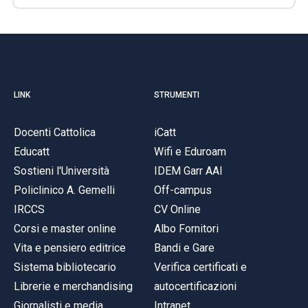
LINK
STRUMENTI
Docenti Cattolica
iCatt
Educatt
Wifi e Eduroam
Sostieni l'Università
IDEM Garr AAI
Policlinico A. Gemelli
Off-campus
IRCCS
CV Online
Corsi e master online
Albo Fornitori
Vita e pensiero editrice
Bandi e Gare
Sistema bibliotecario
Verifica certificati e
Librerie e merchandising
autocertificazioni
Giornalisti e media
Intranet