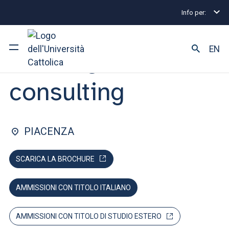
Info per:
Lauree magistrali
Banking e consulting
Valutazio
FACOLTÀ DI: ECONOMIA E GIURISPRUDENZA
EN
Banking e
consulting
Ateneo
Corsi di studio
PIACENZA
Ricerca
SCARICA LA BROCHURE
Facoltà e campus
AMMISSIONI CON TITOLO ITALIANO
SEI UNO STUDENTE ISCRITTO?
AMMISSIONI CON TITOLO DI STUDIO ESTERO