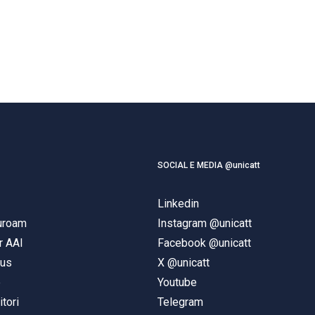
SOCIAL E MEDIA @unicatt
Linkedin
duroam
Instagram @unicatt
r AAI
Facebook @unicatt
pus
X @unicatt
e
Youtube
itori
Telegram