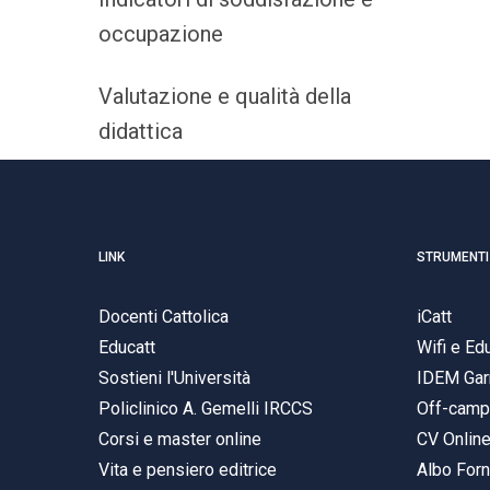
occupazione
Valutazione e qualità della
didattica
LINK
STRUMENTI
Docenti Cattolica
iCatt
Educatt
Wifi e E
Sostieni l'Università
IDEM Gar
Policlinico A. Gemelli IRCCS
Off-cam
Corsi e master online
CV Onlin
Vita e pensiero editrice
Albo Forn