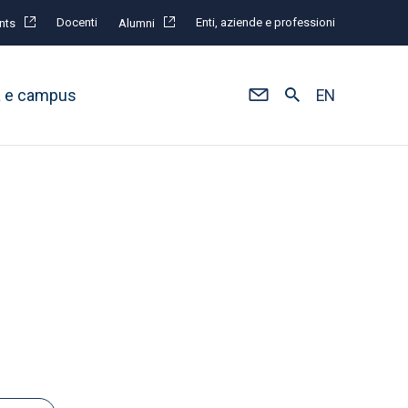
Docenti
Enti, aziende e professioni
nts
Alumni
à e campus
EN