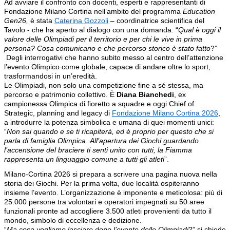
Ad avviare il confronto con docenti, esperti e rappresentanti di
Fondazione Milano Cortina nell’ambito del programma
Education
Gen26,
è stata
Caterina Gozzoli
– coordinatrice scientifica del
Tavolo - che ha aperto al dialogo con una domanda: “
Qual è oggi il
valore delle Olimpiadi per il territorio e per chi le vive in prima
persona? Cosa comunicano e che percorso storico è stato fatto
?”
Degli interrogativi che hanno subito messo al centro dell’attenzione
l’evento Olimpico come globale, capace di andare oltre lo sport,
trasformandosi in un’eredità.
Le Olimpiadi, non solo una competizione fine a sé stessa, ma
percorso e patrimonio collettivo. È
Diana Bianchedi
, ex
campionessa Olimpica di fioretto a squadre e oggi Chief of
Strategic, planning and legacy di
Fondazione Milano Cortina 2026
,
a introdurre la potenza simbolica e umana di quei momenti unici:
“
Non sai quando e se ti ricapiterà, ed è proprio per questo che si
parla di famiglia Olimpica
.
All’apertura dei Giochi guardando
l’accensione del braciere ti senti unito con tutti, la Fiamma
rappresenta un linguaggio comune a tutti gli atleti
”.
Milano-Cortina 2026 si prepara a scrivere una pagina nuova nella
storia dei Giochi. Per la prima volta, due località ospiteranno
insieme l’evento. L’organizzazione è imponente e meticolosa: più di
25.000 persone tra volontari e operatori impegnati su 50 aree
funzionali pronte ad accogliere 3.500 atleti provenienti da tutto il
mondo, simbolo di eccellenza e dedizione.
“
Ma cosa vogliamo lasciare dopo l’evento delle Olimpiadi
?” si chiede