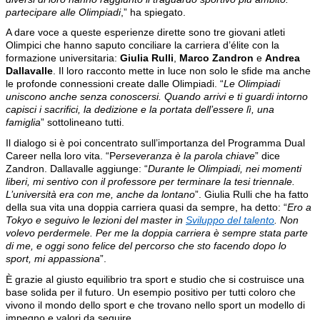
partecipare alle Olimpiadi
,” ha spiegato.
A dare voce a queste esperienze dirette sono tre giovani atleti
Olimpici che hanno saputo conciliare la carriera d’élite con la
formazione universitaria:
Giulia Rulli
,
Marco Zandron
e
Andrea
Dallavalle
. Il loro racconto mette in luce non solo le sfide ma anche
le profonde connessioni create dalle Olimpiadi. “
Le Olimpiadi
uniscono anche senza conoscersi. Quando arrivi e ti guardi intorno
capisci i sacrifici, la dedizione e la portata dell’essere lì, una
famiglia
” sottolineano tutti.
Il dialogo si è poi concentrato sull’importanza del Programma Dual
Career nella loro vita. “P
erseveranza è la parola chiave
” dice
Zandron. Dallavalle aggiunge: “
Durante le Olimpiadi, nei momenti
liberi, mi sentivo con il professore per terminare la tesi triennale.
L’università era con me, anche da lontano
”. Giulia Rulli che ha fatto
della sua vita una doppia carriera quasi da sempre, ha detto: “
Ero a
Tokyo e seguivo le lezioni del master in
Sviluppo del talento
. Non
volevo perdermele. Per me la doppia carriera è sempre stata parte
di me, e oggi sono felice del percorso che sto facendo dopo lo
sport, mi appassiona
”.
È grazie al giusto equilibrio tra sport e studio che si costruisce una
base solida per il futuro. Un esempio positivo per tutti coloro che
vivono il mondo dello sport e che trovano nello sport un modello di
impegno e valori da seguire.