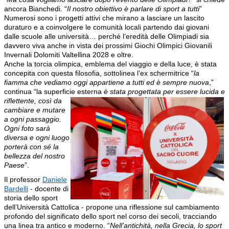
ancora Bianchedi. “
Il nostro obiettivo è parlare di sport a tutti
”
Numerosi sono i progetti attivi che mirano a lasciare un lascito
duraturo e a coinvolgere le comunità locali partendo dai giovani
dalle scuole alle università… perché l’eredità delle Olimpiadi sia
davvero viva anche in vista dei prossimi Giochi Olimpici Giovanili
Invernali Dolomiti Valtellina 2028 e oltre.
Anche la torcia olimpica, emblema del viaggio e della luce, è stata
concepita con questa filosofia, sottolinea l’ex schermitrice “
la
fiamma che vediamo oggi appartiene a tutti ed è sempre nuova
,”
continua “la superficie esterna
è
stata progettata per essere lucida e
riflettente, così da
cambiare e mutare
a ogni passaggio.
Ogni foto sarà
diversa e ogni luogo
porterà con sé la
bellezza del nostro
Paese
”.
Il professor
Daniele
Bardelli
- docente di
storia dello sport
dell’Università Cattolica - propone una riflessione sul cambiamento
profondo del significato dello sport nel corso dei secoli, tracciando
una linea tra antico e moderno. “
Nell’antichità, nella Grecia, lo sport