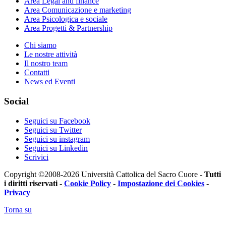
Area
Legal and finance
Area
Comunicazione e marketing
Area
Psicologica e sociale
Area
Progetti & Partnership
Chi siamo
Le nostre attività
Il nostro team
Contatti
News ed Eventi
Social
Seguici su Facebook
Seguici su Twitter
Seguici su instagram
Seguici su Linkedin
Scrivici
Copyright ©2008-2026 Università Cattolica del Sacro Cuore -
Tutti
i diritti riservati
-
Cookie Policy
-
Impostazione dei Cookies
-
Privacy
Torna su