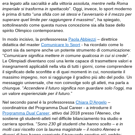
era legato alla sacralità e alla vittoria assoluta, mentre nella Roma
imperiale si trasforma in spettacolo
”. Oggi, invece, lo sport moderno
è prima di tutto “
una sfida con sé stessi e l’avversario è il mezzo per
superare quel limite per raggiungere il massimo
”, ha spiegato,
sottolineando come questa nuova concezione sia alla base dello
spirito Olimpico contemporaneo.
In modo incisivo, la professoressa
Paola Abbiezzi
– direttrice
didattica del master
Comunicare lo Sport
- ha ricordato come lo
sport sia da sempre anche un potente strumento di comunicazione:
“
Comunicare significa mettere in comune qualcosa in cui si crede
”.
Le Olimpiadi diventano così una lente capace di trasmettere valori e
insegnamenti applicabili nella vita di tutti i giorni, come comprendere
il significato delle sconfitte e di quei momenti in cui, nonostante il
massimo impegno, non si raggiunge il gradino più alto del podio. Un
messaggio universale, che non coinvolge solo gli atleti, ma parla a
chiunque. “
Accendere il futuro significa non guardare solo l’oggi, ma
un valore esperienziale per il futuro.
”
Nel secondo panel è la professoressa
Chiara D’Angelo
–
coordinatrice del Programma Dual Career - a introdurre il
Programma
Dual Career
, attivo dal 2018 presso l’Ateneo, che
sostiene gli studenti-atleti nel difficile bilanciamento tra studio e
carriera sportiva. “
Sono 230 gli studenti che hanno scelto – e in
molti casi riscelto con la laurea magistrale – il nostro Ateneo e
diversi di loro hanno raggiunto il traguardo sportivo più ambito: