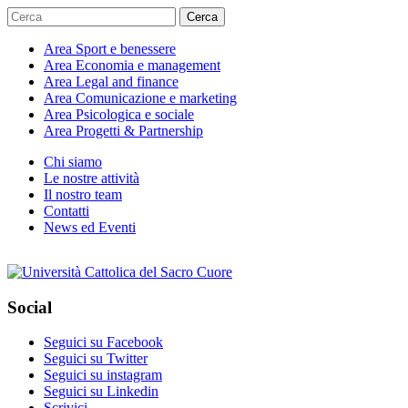
Cerca
Area
Sport e benessere
Area
Economia e management
Area
Legal and finance
Area
Comunicazione e marketing
Area
Psicologica e sociale
Area
Progetti & Partnership
Chi siamo
Le nostre attività
Il nostro team
Contatti
News ed Eventi
Social
Seguici su Facebook
Seguici su Twitter
Seguici su instagram
Seguici su Linkedin
Scrivici