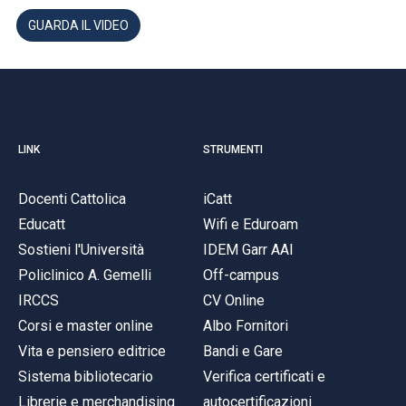
ACCEDI ALLA MAIL ICATT
GUARDA IL VIDEO
SEI UN DOCENTE O UN MEMBRO DELLO STAFF
ACCEDI A CLOUDMAIL
LINK
STRUMENTI
Docenti Cattolica
iCatt
Educatt
Wifi e Eduroam
Sostieni l'Università
IDEM Garr AAI
Policlinico A. Gemelli
Off-campus
IRCCS
CV Online
Corsi e master online
Albo Fornitori
Vita e pensiero editrice
Bandi e Gare
Sistema bibliotecario
Verifica certificati e
Librerie e merchandising
autocertificazioni