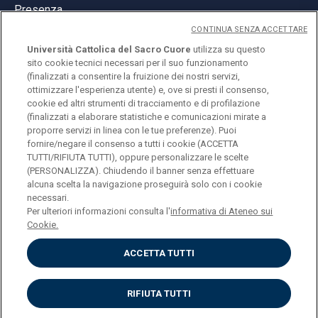
Presenza
CONTINUA SENZA ACCETTARE
Università Cattolica del Sacro Cuore
utilizza su questo
sito cookie tecnici necessari per il suo funzionamento
(finalizzati a consentire la fruizione dei nostri servizi,
ottimizzare l'esperienza utente) e, ove si presti il consenso,
© Università Cattolica del Sacro Cuore
cookie ed altri strumenti di tracciamento e di profilazione
Largo A. Gemelli 1, 20123 Milano
(finalizzati a elaborare statistiche e comunicazioni mirate a
proporre servizi in linea con le tue preferenze). Puoi
PI 02133120150
fornire/negare il consenso a tutti i cookie (ACCETTA
TUTTI/RIFIUTA TUTTI), oppure personalizzare le scelte
(PERSONALIZZA). Chiudendo il banner senza effettuare
alcuna scelta la navigazione proseguirà solo con i cookie
ENGLISH
necessari.
Per ulteriori informazioni consulta l'
informativa di Ateneo sui
Cookie.
ACCETTA TUTTI
Privacy
Accessibilità
Cookies
RIFIUTA TUTTI
Impostazione Cookies