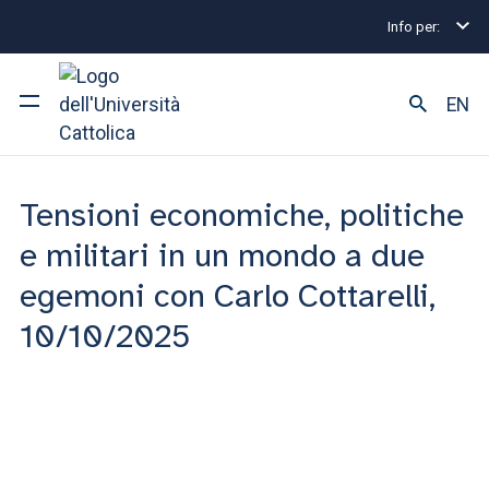
Info per:
Home
PESES
Dicono di noi
IIS Gaetano Filangi
IIS Gaetano Filangieri
EN
Ateneo
Tensioni economiche, politiche
Corsi di studio
e militari in un mondo a due
egemoni con Carlo Cottarelli,
Ricerca
10/10/2025
Facoltà e campus
SEI UNO STUDENTE ISCRITTO?