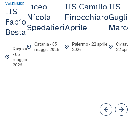
Liceo
IIS Camillo
IIS
VALENSISE
IIS
Nicola
Finocchiaro
Gugli
Fabio
Spedalieri
Aprile
Marco
Besta
Catania - 05
Palermo - 22 aprile
Civitavec
Ragusa
maggio 2026
2026
22 april
- 06
maggio
2026