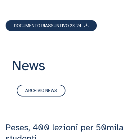
DOCUMENTO RIASSUNTIVO 23-24
News
ARCHIVIO NEWS
Peses, 400 lezioni per 50mila
«
studenti
v