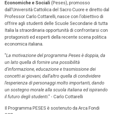
ACCEDI ALLA MAIL ICATT
Economiche e Sociali
(Peses), promosso
dall'Università Cattolica del Sacro Cuore e diretto dal
SEI UN DOCENTE O UN MEMBRO DELLO STAFF
Professor Carlo Cottarelli, nasce con l'obiettivo di
offrire agli studenti delle Scuole Secondarie di tutta
ACCEDI A CLOUDMAIL
Italia la straordinaria opportunità di confrontarsi con
protagonisti ed esperti della recente scena politica
economica italiana.
"
La motivazione del programma Peses è doppia, da
un lato quella di fornire una possibilità
d'informazione, educazione e trasmissione dei
concetti ai giovani, dall'altro quella di condividere
l'esperienza di personaggi molto importanti, dando
un sostegno morale alla scuola italiana ed ispirando
il futuro degli studenti
." - Carlo Cottarelli
Il Programma PESES è sostenuto da Arca Fondi