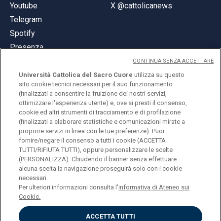
Youtube
X @cattolicanews
Telegram
Spotify
Presenza
CONTINUA SENZA ACCETTARE
Università Cattolica del Sacro Cuore
utilizza su questo
sito cookie tecnici necessari per il suo funzionamento
(finalizzati a consentire la fruizione dei nostri servizi,
ottimizzare l'esperienza utente) e, ove si presti il consenso,
© Università Cattolica del Sacro Cuore
cookie ed altri strumenti di tracciamento e di profilazione
Largo A. Gemelli 1, 20123 Milano
(finalizzati a elaborare statistiche e comunicazioni mirate a
proporre servizi in linea con le tue preferenze). Puoi
PI 02133120150
fornire/negare il consenso a tutti i cookie (ACCETTA
TUTTI/RIFIUTA TUTTI), oppure personalizzare le scelte
(PERSONALIZZA). Chiudendo il banner senza effettuare
alcuna scelta la navigazione proseguirà solo con i cookie
ENGLISH
necessari.
Per ulteriori informazioni consulta l'
informativa di Ateneo sui
Cookie.
ACCETTA TUTTI