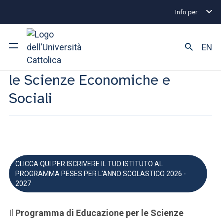
PESES
Info per:
EN
Programma di Educazione per
le Scienze Economiche e
Ateneo
Sociali
Corsi di studio
Ricerca
Facoltà e campus
CLICCA QUI PER ISCRIVERE IL TUO ISTITUTO AL
PROGRAMMA PESES PER L'ANNO SCOLASTICO 2026 -
2027
SEI UNO STUDENTE ISCRITTO?
Il
Programma di Educazione per le Scienze