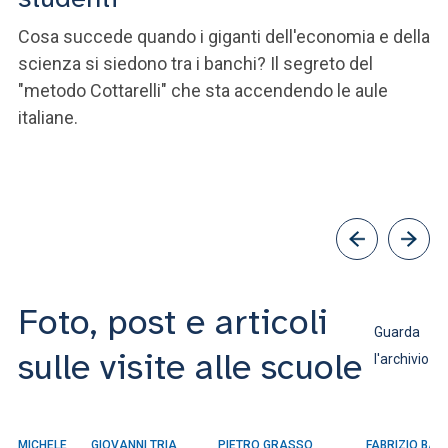
i
Cosa succede quando i giganti dell'economia e della
scienza si siedono tra i banchi? Il segreto del
«S
"metodo Cottarelli" che sta accendendo le aule
Fo
italiane.
st
ro
Foto, post e articoli
Guarda
sulle visite alle scuole
l'archivio
MICHELE
GIOVANNI TRIA
PIETRO GRASSO
FABRIZIO BA