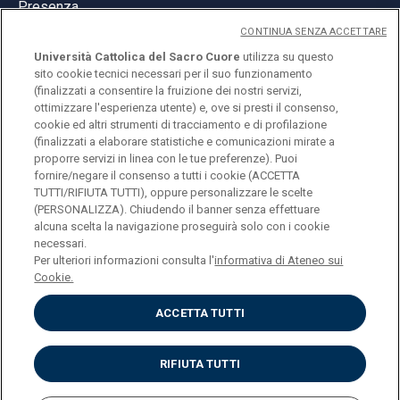
Presenza
CONTINUA SENZA ACCETTARE
Università Cattolica del Sacro Cuore
utilizza su questo
sito cookie tecnici necessari per il suo funzionamento
(finalizzati a consentire la fruizione dei nostri servizi,
ottimizzare l'esperienza utente) e, ove si presti il consenso,
© Università Cattolica del Sacro Cuore
cookie ed altri strumenti di tracciamento e di profilazione
Largo A. Gemelli 1, 20123 Milano
(finalizzati a elaborare statistiche e comunicazioni mirate a
proporre servizi in linea con le tue preferenze). Puoi
PI 02133120150
fornire/negare il consenso a tutti i cookie (ACCETTA
TUTTI/RIFIUTA TUTTI), oppure personalizzare le scelte
(PERSONALIZZA). Chiudendo il banner senza effettuare
alcuna scelta la navigazione proseguirà solo con i cookie
ENGLISH
necessari.
Per ulteriori informazioni consulta l'
informativa di Ateneo sui
Cookie.
ACCETTA TUTTI
Privacy
Accessibilità
Cookies
RIFIUTA TUTTI
Impostazione Cookies