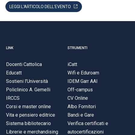
ACCEDI ALLA MAIL ICATT
LEGGI L'ARTICOLO DELL'EVENTO
SEI UN DOCENTE O UN MEMBRO DELLO STAFF
ACCEDI A CLOUDMAIL
LINK
STRUMENTI
Docenti Cattolica
iCatt
Educatt
Wifi e Eduroam
Sostieni l'Università
IDEM Garr AAI
Policlinico A. Gemelli
Off-campus
IRCCS
CV Online
Corsi e master online
Albo Fornitori
Vita e pensiero editrice
Bandi e Gare
Sistema bibliotecario
Verifica certificati e
Librerie e merchandising
autocertificazioni