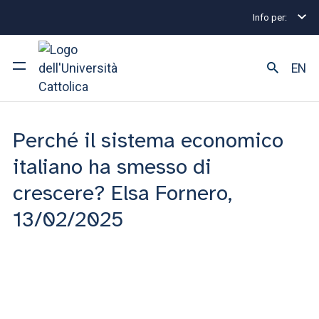
Info per:
Home
PESES
Dicono di noi
Liceo Umberto I
Liceo Umberto I
EN
Ateneo
Perché il sistema economico
Corsi di studio
italiano ha smesso di
crescere? Elsa Fornero,
Ricerca
13/02/2025
Facoltà e campus
SEI UNO STUDENTE ISCRITTO?