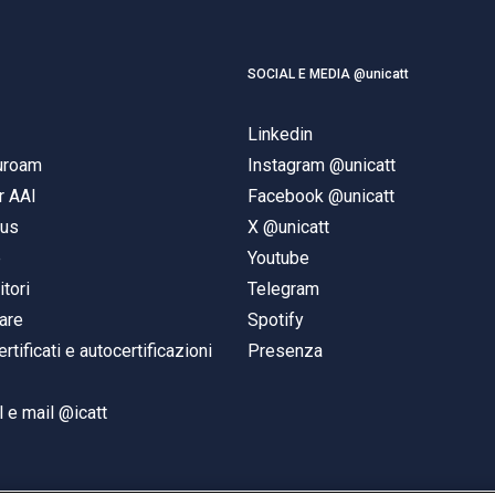
SOCIAL E MEDIA @unicatt
Linkedin
duroam
Instagram @unicatt
r AAI
Facebook @unicatt
pus
X @unicatt
e
Youtube
itori
Telegram
are
Spotify
ertificati e autocertificazioni
Presenza
 e mail @icatt