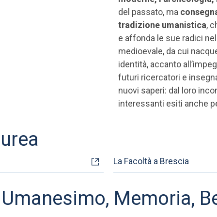
del passato, ma
consegnan
tradizione umanistica
, c
e affonda le sue radici nel
medioevale, da cui nacque 
identità, accanto all’impe
futuri ricercatori e insegn
nuovi saperi: dal loro inco
interessanti esiti anche p
aurea
La Facoltà a Brescia
o: Umanesimo, Memoria, B