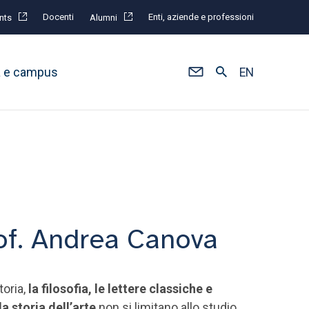
Docenti
Enti, aziende e professioni
nts
Alumni
à e campus
EN
rof. Andrea Canova
toria,
la filosofia, le lettere classiche e
a storia dell’arte
non si limitano allo studio