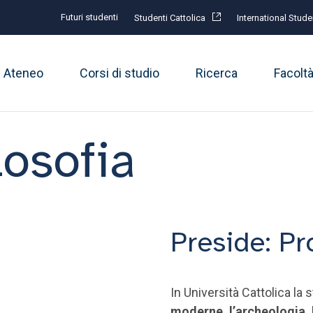
Futuri studenti
Studenti Cattolica
International Stude
Ateneo
Corsi di studio
Ricerca
Facolt
losofia
Preside: P
In Università Cattolica la s
moderne, l’archeologia, l