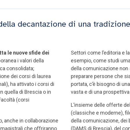
o della decantazione di una tradizion
ta le nuove sfide dei
Settori come l’editoria e 
ranea i valori della
esempio, come studi umani
ica consolidata;
della comunicazione non si
ione dei corsi di laurea
preparare persone che sian
li), ha attivato i corsi di
portata, c’è bisogno di un
n quella di Brescia o in
vasta e di una prospettiva
Facoltà (corsi
L’insieme delle offerte del
(classiche e moderne), fil
ato, anche in collaborazione
della comunicazione, dei be
e magistrali che offriranno
(DAMS di Brescia), del con