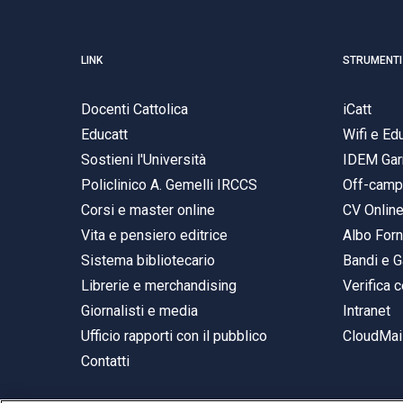
LINK
STRUMENTI
Docenti Cattolica
iCatt
Educatt
Wifi e E
Sostieni l'Università
IDEM Gar
Policlinico A. Gemelli IRCCS
Off-cam
Corsi e master online
CV Onlin
Vita e pensiero editrice
Albo Forn
Sistema bibliotecario
Bandi e G
Librerie e merchandising
Verifica c
Giornalisti e media
Intranet
Ufficio rapporti con il pubblico
CloudMail
Contatti