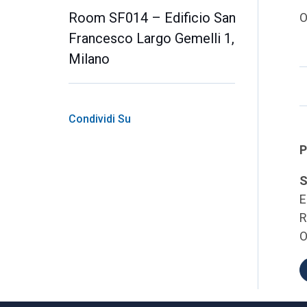
Room SF014 – Edificio San
O
Francesco Largo Gemelli 1,
Milano
Condividi Su
P
S
E
R
O