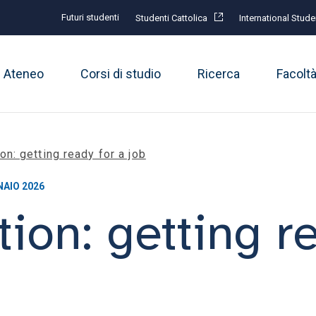
Futuri studenti
Studenti Cattolica
International Stude
Ateneo
Corsi di studio
Ricerca
Facolt
on: getting ready for a job
NAIO 2026
ion: getting r