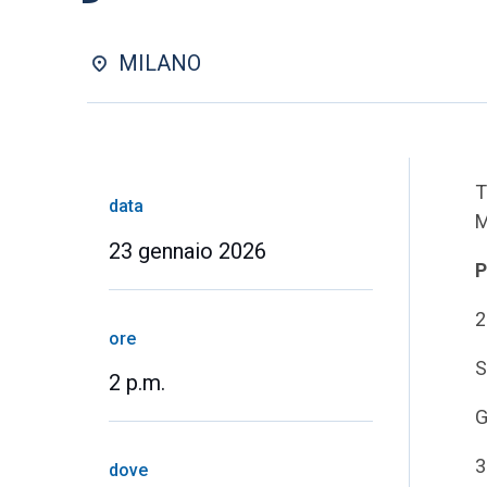
MILANO
T
data
M
23 gennaio 2026
P
2
ore
S
2 p.m.
G
3
dove