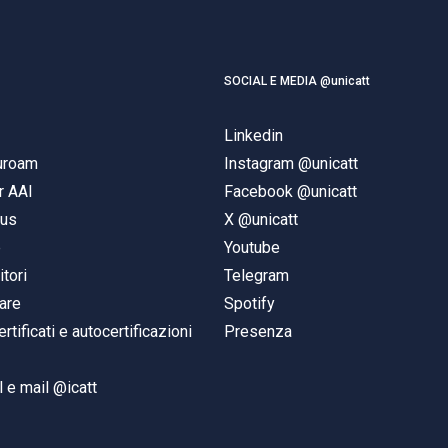
SOCIAL E MEDIA @unicatt
Linkedin
duroam
Instagram @unicatt
r AAI
Facebook @unicatt
pus
X @unicatt
e
Youtube
itori
Telegram
are
Spotify
ertificati e autocertificazioni
Presenza
 e mail @icatt