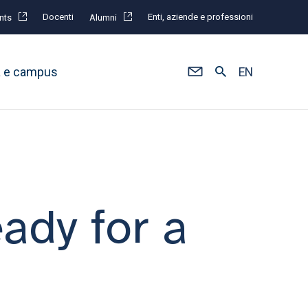
Docenti
Enti, aziende e professioni
nts
Alumni
à e campus
EN
eady for a