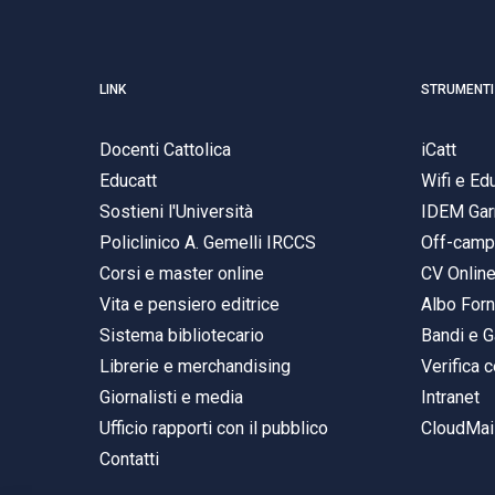
LINK
STRUMENTI
Docenti Cattolica
iCatt
Educatt
Wifi e E
Sostieni l'Università
IDEM Gar
Policlinico A. Gemelli IRCCS
Off-cam
Corsi e master online
CV Onlin
Vita e pensiero editrice
Albo Forn
Sistema bibliotecario
Bandi e G
Librerie e merchandising
Verifica c
Giornalisti e media
Intranet
Ufficio rapporti con il pubblico
CloudMail
Contatti