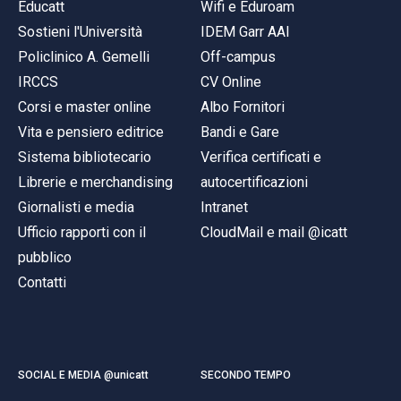
Educatt
Wifi e Eduroam
Sostieni l'Università
IDEM Garr AAI
Policlinico A. Gemelli
Off-campus
IRCCS
CV Online
Corsi e master online
Albo Fornitori
Vita e pensiero editrice
Bandi e Gare
Sistema bibliotecario
Verifica certificati e
Librerie e merchandising
autocertificazioni
Giornalisti e media
Intranet
Ufficio rapporti con il
CloudMail e mail @icatt
pubblico
Contatti
SOCIAL E MEDIA @unicatt
SECONDO TEMPO