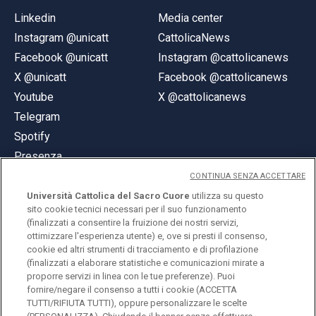
Linkedin
Media center
Instagram @unicatt
CattolicaNews
Facebook @unicatt
Instagram @cattolicanews
X @unicatt
Facebook @cattolicanews
Youtube
X @cattolicanews
Telegram
Spotify
Presenza
CONTINUA SENZA ACCETTARE
Università Cattolica del Sacro Cuore
utilizza su questo
sito cookie tecnici necessari per il suo funzionamento
(finalizzati a consentire la fruizione dei nostri servizi,
ottimizzare l'esperienza utente) e, ove si presti il consenso,
© Università Cattolica del Sacro Cuore
cookie ed altri strumenti di tracciamento e di profilazione
Largo A. Gemelli 1, 20123 Milano
(finalizzati a elaborare statistiche e comunicazioni mirate a
proporre servizi in linea con le tue preferenze). Puoi
PI 02133120150
fornire/negare il consenso a tutti i cookie (ACCETTA
TUTTI/RIFIUTA TUTTI), oppure personalizzare le scelte