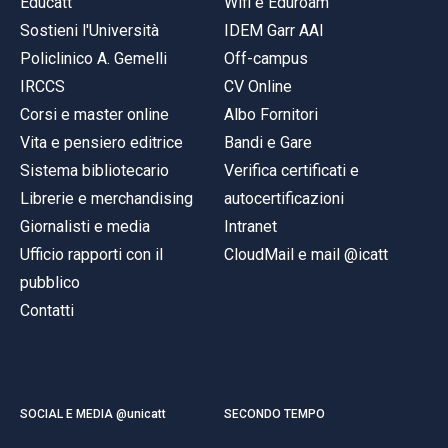
Educatt
Wifi e Eduroam
Sostieni l'Università
IDEM Garr AAI
Policlinico A. Gemelli
Off-campus
IRCCS
CV Online
Corsi e master online
Albo Fornitori
Vita e pensiero editrice
Bandi e Gare
Sistema bibliotecario
Verifica certificati e
Librerie e merchandising
autocertificazioni
Giornalisti e media
Intranet
Ufficio rapporti con il
CloudMail e mail @icatt
pubblico
Contatti
SOCIAL E MEDIA @unicatt
SECONDO TEMPO