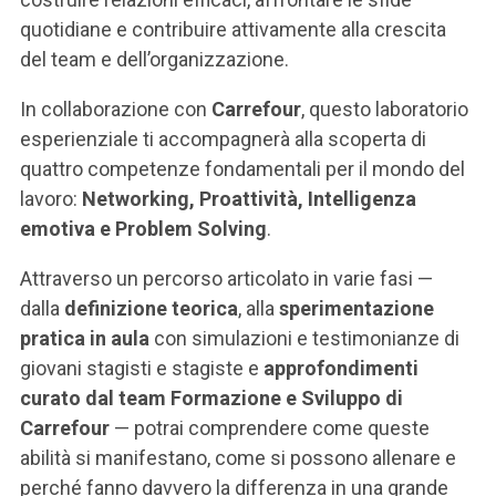
ACCEDI ALLA MAIL ICATT
quotidiane e contribuire attivamente alla crescita
del team e dell’organizzazione.
SEI UN DOCENTE O UN MEMBRO DELLO STAFF
In collaborazione con
Carrefour
, questo laboratorio
ACCEDI A CLOUDMAIL
esperienziale ti accompagnerà alla scoperta di
quattro competenze fondamentali per il mondo del
lavoro:
Networking, Proattività, Intelligenza
emotiva e Problem Solving
.
Attraverso un percorso articolato in varie fasi —
dalla
definizione teorica
, alla
sperimentazione
pratica in aula
con simulazioni e testimonianze di
giovani stagisti e stagiste e
approfondimenti
curato dal team Formazione e Sviluppo di
Carrefour
— potrai comprendere come queste
abilità si manifestano, come si possono allenare e
perché fanno davvero la differenza in una grande