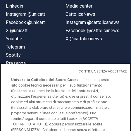
Linkedin
Media center
Instagram @unicatt
CattolicaNews
Facebook @unicatt
Instagram @cattolicanews
X @unicatt
Facebook @cattolicanews
Youtube
X @cattolicanews
Telegram
Spotify
Presenza
CONTINUA SENZA ACCETTARE
Università Cattolica del Sacro Cuore
utilizza su questo
sito cookie tecnici necessari per il suo funzionamento
(finalizzati a consentire la fruizione dei nostri servizi,
ottimizzare l'esperienza utente) e, ove si presti il consenso,
© Università Cattolica del Sacro Cuore
cookie ed altri strumenti di tracciamento e di profilazione
Largo A. Gemelli 1, 20123 Milano
(finalizzati a elaborare statistiche e comunicazioni mirate a
proporre servizi in linea con le tue preferenze). Puoi
PI 02133120150
fornire/negare il consenso a tutti i cookie (ACCETTA
TUTTI/RIFIUTA TUTTI), oppure personalizzare le scelte
(PERSONALIZZA). Chiudendo il banner senza effettuare