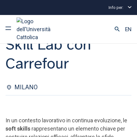
Info per:
Eventi di Stage e Placement
Skill Lab con Carrefour
STAGE&PLACEMENT | 24 NOVEMBRE 2025
EN
Skill Lab con
Ateneo
Carrefour
Corsi di studio
Ricerca
MILANO
Facoltà e campus
In un contesto lavorativo in continua evoluzione, le
SEI UNO STUDENTE ISCRITTO?
soft skills
rappresentano un elemento chiave per
costruire relazioni efficaci, affrontare le sfide