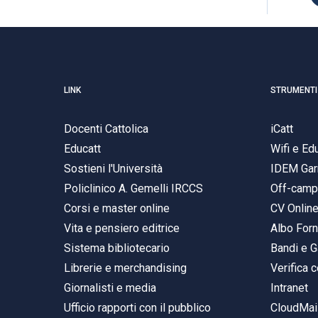
LINK
STRUMENTI
Docenti Cattolica
iCatt
Educatt
Wifi e E
Sostieni l'Università
IDEM Gar
Policlinico A. Gemelli IRCCS
Off-cam
Corsi e master online
CV Onlin
Vita e pensiero editrice
Albo Forn
Sistema bibliotecario
Bandi e G
Librerie e merchandising
Verifica c
Giornalisti e media
Intranet
Ufficio rapporti con il pubblico
CloudMail