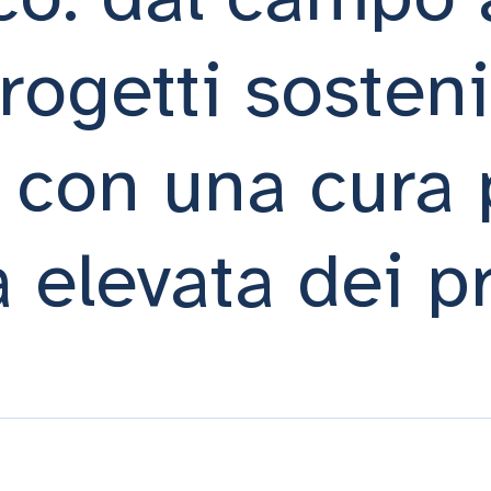
rogetti sostenib
e con una cura
à elevata dei p