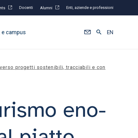
Docenti
Enti, aziende e professioni
nts
Alumni
à e campus
EN
erso progetti sostenibili, tracciabili e con
turismo eno-
l piatto