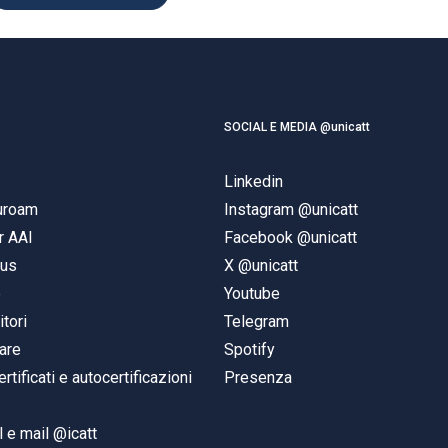
SOCIAL E MEDIA @unicatt
Linkedin
duroam
Instagram @unicatt
r AAI
Facebook @unicatt
pus
X @unicatt
e
Youtube
itori
Telegram
are
Spotify
ertificati e autocertificazioni
Presenza
 e mail @icatt