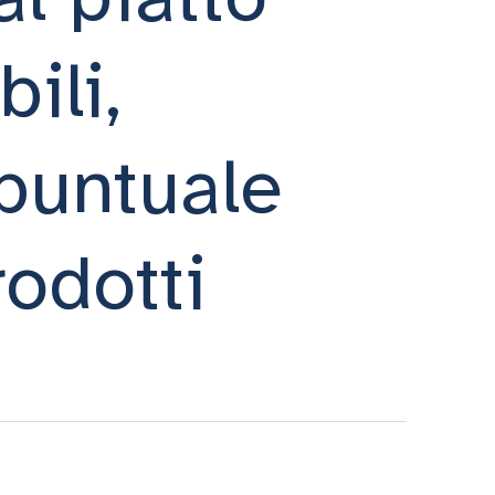
ili,
 puntuale
rodotti