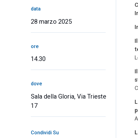
C
data
I
28 marzo 2025
I
I
ore
t
L
14.30
I
s
dove
C
Sala della Gloria, Via Trieste
L
17
p
A
L
Condividi Su