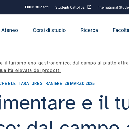
Futuri studenti
Studenti Cattolica
International Stude
Ateneo
Corsi di studio
Ricerca
Facolt
 e il turismo eno-gastronomico: dal campo al piatto attrav
qualità elevata dei prodotti
CHE E LETTARATURE STRANIERE | 28 MARZO 2025
limentare e il 
o: dal campo a