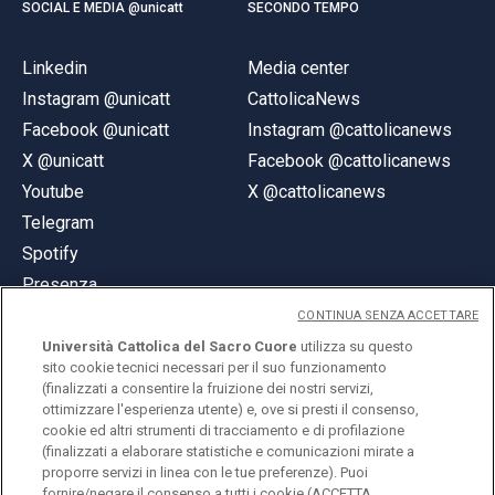
SOCIAL E MEDIA @unicatt
SECONDO TEMPO
Linkedin
Media center
Instagram @unicatt
CattolicaNews
Facebook @unicatt
Instagram @cattolicanews
X @unicatt
Facebook @cattolicanews
Youtube
X @cattolicanews
Telegram
Spotify
Presenza
CONTINUA SENZA ACCETTARE
Università Cattolica del Sacro Cuore
utilizza su questo
sito cookie tecnici necessari per il suo funzionamento
(finalizzati a consentire la fruizione dei nostri servizi,
ottimizzare l'esperienza utente) e, ove si presti il consenso,
© Università Cattolica del Sacro Cuore
cookie ed altri strumenti di tracciamento e di profilazione
Largo A. Gemelli 1, 20123 Milano
(finalizzati a elaborare statistiche e comunicazioni mirate a
proporre servizi in linea con le tue preferenze). Puoi
PI 02133120150
fornire/negare il consenso a tutti i cookie (ACCETTA