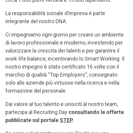
ACCEDI ALLA MAIL ICATT
La responsabilità sociale d’impresa è parte
SEI UN DOCENTE O UN MEMBRO DELLO STAFF
integrante del nostro DNA.
ACCEDI A CLOUDMAIL
Ci impegniamo ogni giorno per creare un ambiente
di lavoro professionale e moderno, investendo per
valorizzare la crescita dei talenti e per garantire il
work-life balance, incentivando lo Smart Working. Il
nostro impegno è stato certificato 16 volte con il
marchio di qualità “Top Employers”, consegnato
solo alle aziende più virtuose nella ricerca e nella
formazione del personale.
Dai valore al tuo talento e unisciti al nostro team,
partecipa al Recruiting Day
consultando le offerte
pubblicate sul portale
STEP
.