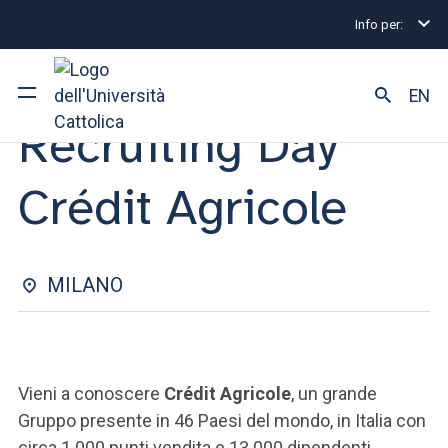
Info per:
Eventi di Stage e Placement
Recruiting Day Crédit A
RECRUITING DAY | 15 MAGGIO 2024
EN
Recruiting Day
Ateneo
Crédit Agricole
Corsi di studio
Ricerca
MILANO
Facoltà e campus
Vieni a conoscere
Crédit Agricole
, un grande
SEI UNO STUDENTE ISCRITTO?
Gruppo presente in 46 Paesi del mondo, in Italia con
circa 1.000 punti vendita e 13.000 dipendenti.