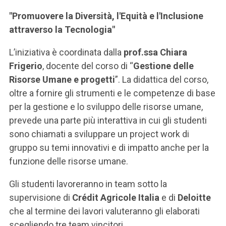
ACCEDI ALLA MAIL ICATT
"Promuovere la Diversità, l'Equità e l'Inclusione
SEI UN DOCENTE O UN MEMBRO DELLO STAFF
attraverso la Tecnologia"
ACCEDI A CLOUDMAIL
L’iniziativa è coordinata dalla
prof.ssa Chiara
Frigerio
, docente del corso di “
Gestione delle
Risorse Umane e progetti
”. La didattica del corso,
oltre a fornire gli strumenti e le competenze di base
per la gestione e lo sviluppo delle risorse umane,
prevede una parte più interattiva in cui gli studenti
sono chiamati a sviluppare un project work di
gruppo su temi innovativi e di impatto anche per la
funzione delle risorse umane.
Gli studenti lavoreranno in team sotto la
supervisione di
Crédit Agricole Italia
e di
Deloitte
che al termine dei lavori valuteranno gli elaborati
scegliendo tre team vincitori.