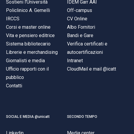
Sostieni l'Università
IDEM Garr AAI
Policlinico A. Gemelli
Off-campus
IRCCS
CV Online
Corsi e master online
Albo Fornitori
Vita e pensiero editrice
Bandi e Gare
Sistema bibliotecario
Verifica certificati e
Librerie e merchandising
autocertificazioni
Giornalisti e media
Intranet
Ufficio rapporti con il
CloudMail e mail @icatt
pubblico
Contatti
SOCIAL E MEDIA @unicatt
SECONDO TEMPO
Linkedin
Media center