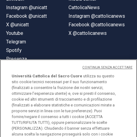
Instagram @unicatt
CattolicaNews
Facebook @unicatt
Instagram @cattolicanews
X @unicatt
Facebook @cattolicanews
Youtube
X @cattolicanews
Telegram
Spotify
Presenza
CONTINUA SENZA ACCETTARE
Università Cattolica del Sacro Cuore
utilizza su questo
sito cookie tecnici necessari per il suo funzionamento
(finalizzati a consentire la fruizione dei nostri servizi,
ottimizzare l'esperienza utente) e, ove si presti il consenso,
© Università Cattolica del Sacro Cuore
cookie ed altri strumenti di tracciamento e di profilazione
Largo A. Gemelli 1, 20123 Milano
(finalizzati a elaborare statistiche e comunicazioni mirate a
proporre servizi in linea con le tue preferenze). Puoi
PI 02133120150
fornire/negare il consenso a tutti i cookie (ACCETTA
TUTTI/RIFIUTA TUTTI), oppure personalizzare le scelte
(PERSONALIZZA). Chiudendo il banner senza effettuare
alcuna scelta la navigazione proseguirà solo con i cookie