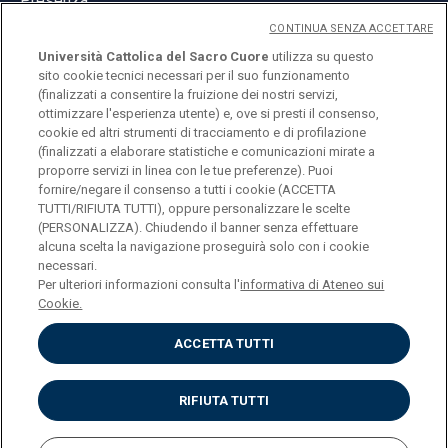
Presenza
CONTINUA SENZA ACCETTARE
Università Cattolica del Sacro Cuore
utilizza su questo
sito cookie tecnici necessari per il suo funzionamento
(finalizzati a consentire la fruizione dei nostri servizi,
ottimizzare l'esperienza utente) e, ove si presti il consenso,
© Università Cattolica del Sacro Cuore
cookie ed altri strumenti di tracciamento e di profilazione
Largo A. Gemelli 1, 20123 Milano
(finalizzati a elaborare statistiche e comunicazioni mirate a
proporre servizi in linea con le tue preferenze). Puoi
PI 02133120150
fornire/negare il consenso a tutti i cookie (ACCETTA
TUTTI/RIFIUTA TUTTI), oppure personalizzare le scelte
(PERSONALIZZA). Chiudendo il banner senza effettuare
alcuna scelta la navigazione proseguirà solo con i cookie
ENGLISH
necessari.
Per ulteriori informazioni consulta l'
informativa di Ateneo sui
Cookie.
ACCETTA TUTTI
Privacy
Accessibilità
Cookies
RIFIUTA TUTTI
Impostazione Cookies