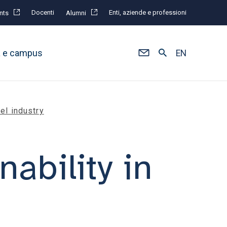
Docenti
Enti, aziende e professioni
nts
Alumni
à e campus
EN
eel industry
ability in