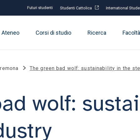
Futuri studenti
Studenti Cattolica
International Stude
Ateneo
Corsi di studio
Ricerca
Facolt
Cremona
The green bad wolf: sustainability in the st
d wolf: sustain
dustry