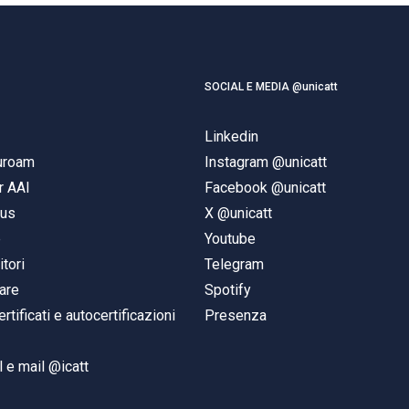
SOCIAL E MEDIA @unicatt
Linkedin
duroam
Instagram @unicatt
r AAI
Facebook @unicatt
pus
X @unicatt
e
Youtube
itori
Telegram
are
Spotify
ertificati e autocertificazioni
Presenza
 e mail @icatt