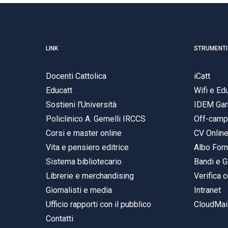
LINK
STRUMENTI
Docenti Cattolica
iCatt
Educatt
Wifi e E
Sostieni l'Università
IDEM Gar
Policlinico A. Gemelli IRCCS
Off-cam
Corsi e master online
CV Onlin
Vita e pensiero editrice
Albo Forn
Sistema bibliotecario
Bandi e G
Librerie e merchandising
Verifica c
Giornalisti e media
Intranet
Ufficio rapporti con il pubblico
CloudMail
Contatti