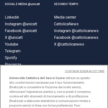
SOCIAL E MEDIA @unicatt
SECONDO TEMPO
Linkedin
Media center
Instagram @unicatt
CattolicaNews
Facebook @unicatt
Instagram @cattolicanews
X @unicatt
Facebook @cattolicanews
Youtube
X @cattolicanews
Telegram
Spotify
Presenza
CONTINUA SENZA ACCETTARE
Università Cattolica del Sacro Cuore
utilizza su questo
sito cookie tecnici necessari per il suo funzionamento
(finalizzati a consentire la fruizione dei nostri servizi,
ottimizzare l'esperienza utente) e, ove si presti il consenso,
© Università Cattolica del Sacro Cuore
cookie ed altri strumenti di tracciamento e di profilazione
Largo A. Gemelli 1, 20123 Milano
(finalizzati a elaborare statistiche e comunicazioni mirate a
proporre servizi in linea con le tue preferenze). Puoi