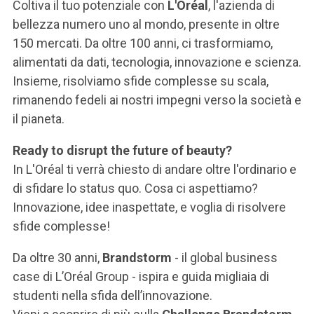
ACCEDI ALLA MAIL ICATT
Coltiva il tuo potenziale con
L'Oréal
, l'azienda di
bellezza numero uno al mondo, presente in oltre
SEI UN DOCENTE O UN MEMBRO DELLO STAFF
150 mercati. Da oltre 100 anni, ci trasformiamo,
alimentati da dati, tecnologia, innovazione e scienza.
ACCEDI A CLOUDMAIL
Insieme, risolviamo sfide complesse su scala,
rimanendo fedeli ai nostri impegni verso la società e
il pianeta.
Ready to disrupt the future of beauty?
In L'Oréal ti verrà chiesto di andare oltre l'ordinario e
di sfidare lo status quo. Cosa ci aspettiamo?
Innovazione, idee inaspettate, e voglia di risolvere
sfide complesse!
Da oltre 30 anni,
Brandstorm
- il global business
case di L’Oréal Group - ispira e guida migliaia di
studenti nella sfida dell’innovazione.