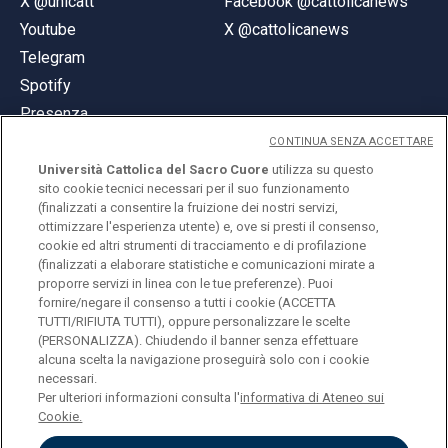
X @unicatt
Facebook @cattolicanews
Youtube
X @cattolicanews
Telegram
Spotify
Presenza
CONTINUA SENZA ACCETTARE
Università Cattolica del Sacro Cuore
utilizza su questo
sito cookie tecnici necessari per il suo funzionamento
(finalizzati a consentire la fruizione dei nostri servizi,
ottimizzare l'esperienza utente) e, ove si presti il consenso,
© Università Cattolica del Sacro Cuore
cookie ed altri strumenti di tracciamento e di profilazione
Largo A. Gemelli 1, 20123 Milano
(finalizzati a elaborare statistiche e comunicazioni mirate a
proporre servizi in linea con le tue preferenze). Puoi
PI 02133120150
fornire/negare il consenso a tutti i cookie (ACCETTA
TUTTI/RIFIUTA TUTTI), oppure personalizzare le scelte
(PERSONALIZZA). Chiudendo il banner senza effettuare
alcuna scelta la navigazione proseguirà solo con i cookie
ENGLISH
necessari.
Per ulteriori informazioni consulta l'
informativa di Ateneo sui
Cookie.