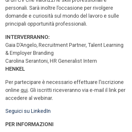
ACCEDI ALLA MAIL ICATT
personali. Sarà inoltre l’occasione per rivolgere
domande e curiosità sul mondo del lavoro e sulle
SEI UN DOCENTE O UN MEMBRO DELLO STAFF
principali opportunità professionali.
ACCEDI A CLOUDMAIL
INTERVERRANNO:
Gaia D’Angelo, Recruitment Partner, Talent Learning
& Employer Branding
Carolina Serantoni, HR Generalist Intern
HENKEL
Per partecipare è necessario effettuare l’iscrizione
online
qui
. Gli iscritti riceveranno via e-mail il link per
accedere al webinar.
Seguici su LinkedIn
PER INFORMAZIONI