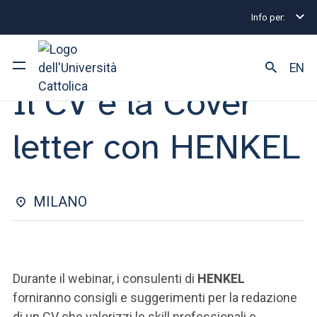
Info per:
Eventi di Stage e Placement
Milano
Il CV e la C
WORKSHOP | 14 APRILE 2023
EN
Il CV e la Cover
Ateneo
letter con HENKEL
Corsi di studio
Ricerca
MILANO
Facoltà e campus
Durante il webinar, i consulenti di
HENKEL
SEI UNO STUDENTE ISCRITTO?
forniranno consigli e suggerimenti per la redazione
di un CV che valorizzi le skill professionali e