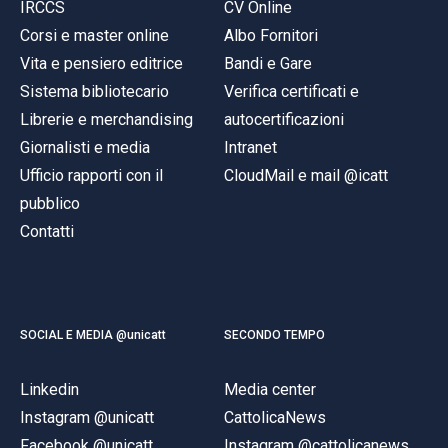
IRCCS
CV Online
Corsi e master online
Albo Fornitori
Vita e pensiero editrice
Bandi e Gare
Sistema bibliotecario
Verifica certificati e
Librerie e merchandising
autocertificazioni
Giornalisti e media
Intranet
Ufficio rapporti con il
CloudMail e mail @icatt
pubblico
Contatti
SOCIAL E MEDIA @unicatt
SECONDO TEMPO
Linkedin
Media center
Instagram @unicatt
CattolicaNews
Facebook @unicatt
Instagram @cattolicanews