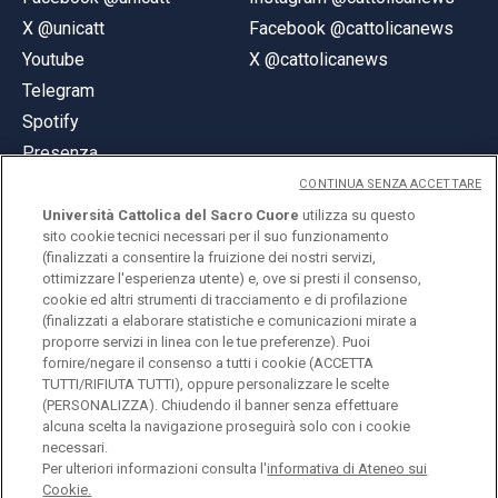
X @unicatt
Facebook @cattolicanews
Youtube
X @cattolicanews
Telegram
Spotify
Presenza
CONTINUA SENZA ACCETTARE
Università Cattolica del Sacro Cuore
utilizza su questo
sito cookie tecnici necessari per il suo funzionamento
(finalizzati a consentire la fruizione dei nostri servizi,
ottimizzare l'esperienza utente) e, ove si presti il consenso,
© Università Cattolica del Sacro Cuore
cookie ed altri strumenti di tracciamento e di profilazione
Largo A. Gemelli 1, 20123 Milano
(finalizzati a elaborare statistiche e comunicazioni mirate a
proporre servizi in linea con le tue preferenze). Puoi
PI 02133120150
fornire/negare il consenso a tutti i cookie (ACCETTA
TUTTI/RIFIUTA TUTTI), oppure personalizzare le scelte
(PERSONALIZZA). Chiudendo il banner senza effettuare
alcuna scelta la navigazione proseguirà solo con i cookie
ENGLISH
necessari.
Per ulteriori informazioni consulta l'
informativa di Ateneo sui
Cookie.