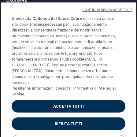
Presenza
CONTINUA SENZA ACCETTARE
Università Cattolica del Sacro Cuore
utilizza su questo
sito cookie tecnici necessari per il suo funzionamento
(finalizzati a consentire la fruizione dei nostri servizi,
ottimizzare l'esperienza utente) e, ove si presti il consenso,
© Università Cattolica del Sacro Cuore
cookie ed altri strumenti di tracciamento e di profilazione
Largo A. Gemelli 1, 20123 Milano
(finalizzati a elaborare statistiche e comunicazioni mirate a
proporre servizi in linea con le tue preferenze). Puoi
PI 02133120150
fornire/negare il consenso a tutti i cookie (ACCETTA
TUTTI/RIFIUTA TUTTI), oppure personalizzare le scelte
(PERSONALIZZA). Chiudendo il banner senza effettuare
alcuna scelta la navigazione proseguirà solo con i cookie
ENGLISH
necessari.
Per ulteriori informazioni consulta l'
informativa di Ateneo sui
Cookie.
ACCETTA TUTTI
Privacy
Accessibilità
Cookies
RIFIUTA TUTTI
Impostazione Cookies