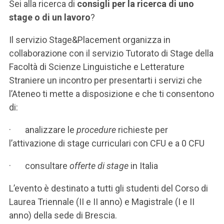
ACCEDI ALLA MAIL ICATT
Sei alla ricerca di
consigli per la ricerca di uno
stage o di un lavoro
?
SEI UN DOCENTE O UN MEMBRO DELLO STAFF
Il servizio Stage&Placement organizza in
ACCEDI A CLOUDMAIL
collaborazione con il servizio Tutorato di Stage della
Facoltà di Scienze Linguistiche e Letterature
Straniere un incontro per presentarti i servizi che
l’Ateneo ti mette a disposizione e che ti consentono
di:
· analizzare le
procedure
richieste per
l’attivazione di stage curriculari con CFU e a 0 CFU
· consultare
offerte di stage
in Italia
L’evento è destinato a tutti gli studenti del Corso di
Laurea Triennale (II e II anno) e Magistrale (I e II
anno) della sede di Brescia.